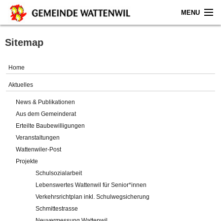
MENU
Home
Sitemap
Aktuelles
Home
Gemeinde
Aktuelles
News & Publikationen
Politik
Aus dem Gemeinderat
Erteilte Baubewilligungen
Verwaltung
Veranstaltungen
Wattenwiler-Post
Online-Service
Projekte
Schulsozialarbeit
Leben
Lebenswertes Wattenwil für Senior*innen
Verkehrsrichtplan inkl. Schulwegsicherung
Impressum
Schmittestrasse
Neuvermessung Wattenwil