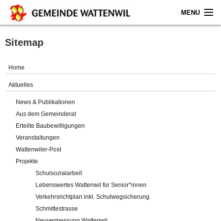
MENU
Home
Sitemap
Aktuelles
Home
Gemeinde
Aktuelles
News & Publikationen
Politik
Aus dem Gemeinderat
Erteilte Baubewilligungen
Verwaltung
Veranstaltungen
Wattenwiler-Post
Online-Service
Projekte
Schulsozialarbeit
Leben
Lebenswertes Wattenwil für Senior*innen
Verkehrsrichtplan inkl. Schulwegsicherung
Impressum
Schmittestrasse
Neuvermessung Wattenwil