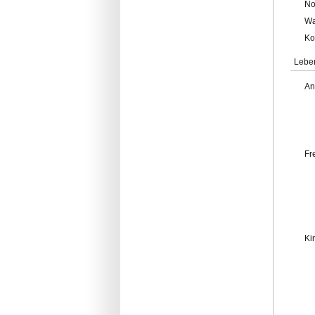
No
Wa
Ko
Lebe
An
Fr
Ki