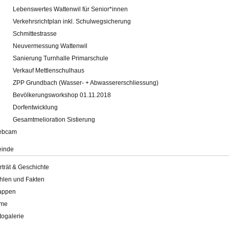
Lebenswertes Wattenwil für Senior*innen
Verkehrsrichtplan inkl. Schulwegsicherung
Schmittestrasse
Neuvermessung Wattenwil
Sanierung Turnhalle Primarschule
Verkauf Mettlenschulhaus
ZPP Grundbach (Wasser- + Abwassererschliessung)
Bevölkerungsworkshop 01.11.2018
Dorfentwicklung
Gesamtmelioration Sistierung
ebcam
inde
rträt & Geschichte
hlen und Fakten
appen
lme
togalerie