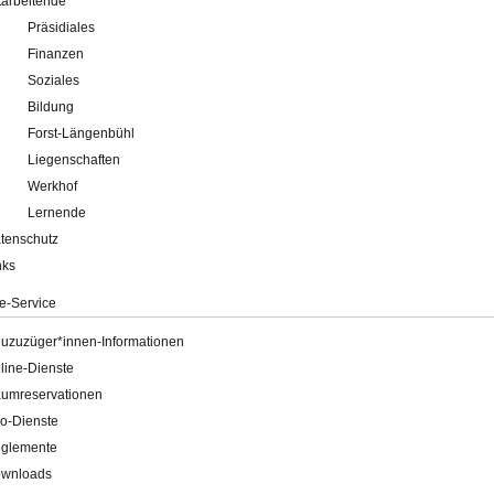
tarbeitende
Präsidiales
Finanzen
Soziales
Bildung
Forst-Längenbühl
Liegenschaften
Werkhof
Lernende
tenschutz
nks
e-Service
uzuzüger*innen-Informationen
line-Dienste
umreservationen
o-Dienste
glemente
wnloads