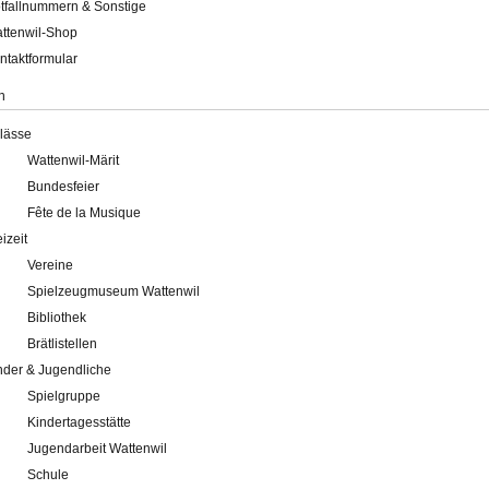
tfallnummern & Sonstige
ttenwil-Shop
ntaktformular
n
lässe
Wattenwil-Märit
Bundesfeier
Fête de la Musique
eizeit
Vereine
Spielzeugmuseum Wattenwil
Bibliothek
Brätlistellen
nder & Jugendliche
Spielgruppe
Kindertagesstätte
Jugendarbeit Wattenwil
Schule