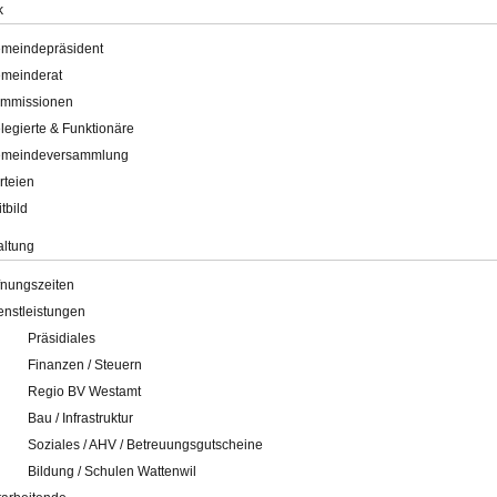
k
meindepräsident
meinderat
mmissionen
legierte & Funktionäre
meindeversammlung
rteien
itbild
altung
fnungszeiten
enstleistungen
Präsidiales
Finanzen / Steuern
Regio BV Westamt
Bau / Infrastruktur
Soziales / AHV / Betreuungsgutscheine
Bildung / Schulen Wattenwil