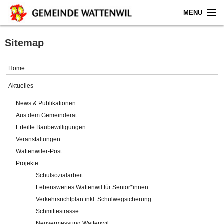
MENU
Home
Sitemap
Aktuelles
Home
Gemeinde
Aktuelles
News & Publikationen
Politik
Aus dem Gemeinderat
Erteilte Baubewilligungen
Verwaltung
Veranstaltungen
Wattenwiler-Post
Online-Service
Projekte
Schulsozialarbeit
Leben
Lebenswertes Wattenwil für Senior*innen
Verkehrsrichtplan inkl. Schulwegsicherung
Impressum
Schmittestrasse
Neuvermessung Wattenwil