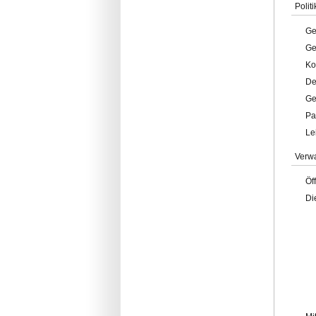
Politi
Ge
Ge
Ko
De
Ge
Pa
Le
Verw
Öf
Di