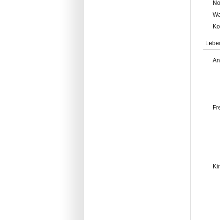
No
Wa
Ko
Lebe
An
Fr
Ki