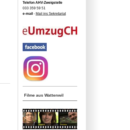
Telefon AHV-Zweigstelle
033 359 59 51
e-mail
-
Mail ins Sekretariat
Filme aus Wattenwil