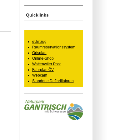
Quicklinks
eUmzug
Raumreservationssystem
Ortsplan
Online-Shop
Wattenwiler Post
Fahrplan ÖV
Webcam
Standorte Defibrillatoren