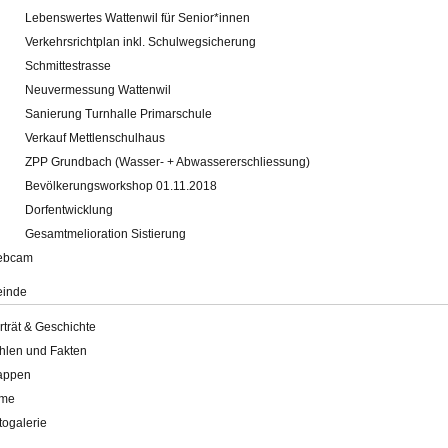
Lebenswertes Wattenwil für Senior*innen
Verkehrsrichtplan inkl. Schulwegsicherung
Schmittestrasse
Neuvermessung Wattenwil
Sanierung Turnhalle Primarschule
Verkauf Mettlenschulhaus
ZPP Grundbach (Wasser- + Abwassererschliessung)
Bevölkerungsworkshop 01.11.2018
Dorfentwicklung
Gesamtmelioration Sistierung
ebcam
inde
rträt & Geschichte
hlen und Fakten
appen
lme
togalerie