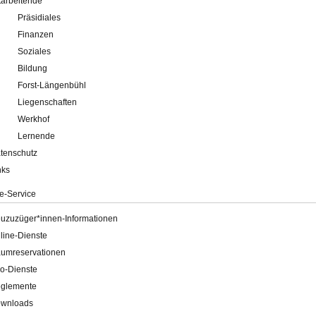
tarbeitende
Präsidiales
Finanzen
Soziales
Bildung
Forst-Längenbühl
Liegenschaften
Werkhof
Lernende
tenschutz
nks
e-Service
uzuzüger*innen-Informationen
line-Dienste
umreservationen
o-Dienste
glemente
wnloads