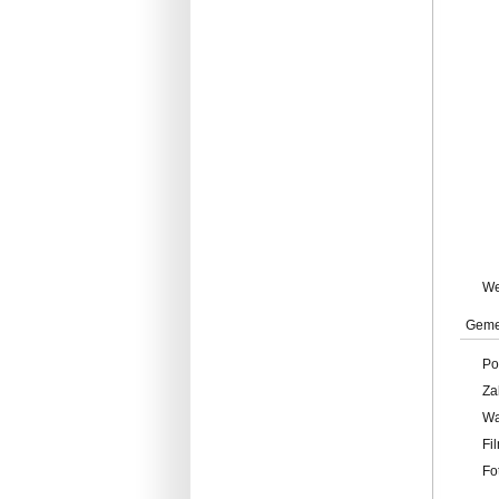
W
Geme
Po
Za
W
Fi
Fo