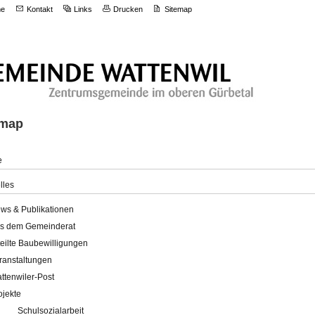
e
Kontakt
Links
Drucken
Sitemap
emap
e
lles
ws & Publikationen
s dem Gemeinderat
teilte Baubewilligungen
ranstaltungen
ttenwiler-Post
ojekte
Schulsozialarbeit