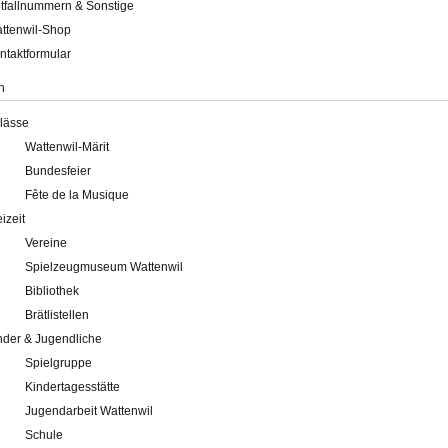
tfallnummern & Sonstige
ttenwil-Shop
ntaktformular
n
lässe
Wattenwil-Märit
Bundesfeier
Fête de la Musique
eizeit
Vereine
Spielzeugmuseum Wattenwil
Bibliothek
Brätlistellen
nder & Jugendliche
Spielgruppe
Kindertagesstätte
Jugendarbeit Wattenwil
Schule