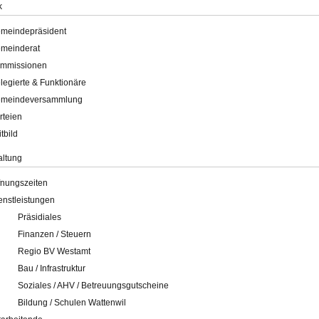
k
meindepräsident
meinderat
mmissionen
legierte & Funktionäre
meindeversammlung
rteien
itbild
altung
fnungszeiten
enstleistungen
Präsidiales
Finanzen / Steuern
Regio BV Westamt
Bau / Infrastruktur
Soziales / AHV / Betreuungsgutscheine
Bildung / Schulen Wattenwil