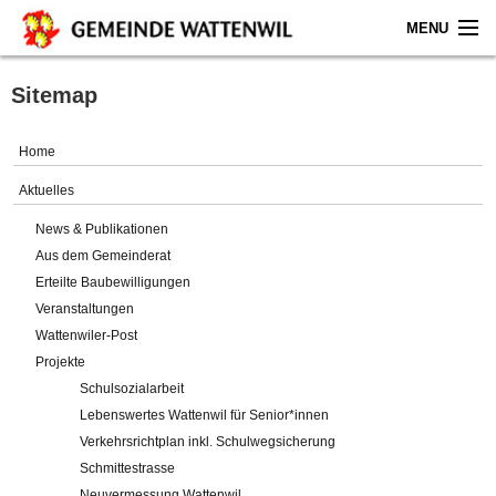
MENU
Home
Sitemap
Aktuelles
Home
Gemeinde
Aktuelles
News & Publikationen
Politik
Aus dem Gemeinderat
Erteilte Baubewilligungen
Verwaltung
Veranstaltungen
Wattenwiler-Post
Online-Service
Projekte
Schulsozialarbeit
Leben
Lebenswertes Wattenwil für Senior*innen
Verkehrsrichtplan inkl. Schulwegsicherung
Impressum
Schmittestrasse
Neuvermessung Wattenwil