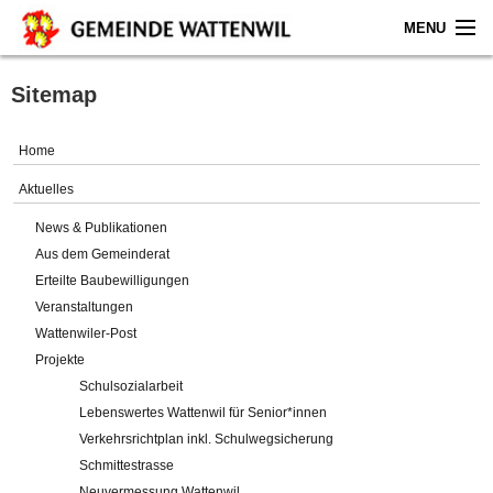
MENU
Home
Sitemap
Aktuelles
Home
Gemeinde
Aktuelles
News & Publikationen
Politik
Aus dem Gemeinderat
Erteilte Baubewilligungen
Verwaltung
Veranstaltungen
Wattenwiler-Post
Online-Service
Projekte
Schulsozialarbeit
Leben
Lebenswertes Wattenwil für Senior*innen
Verkehrsrichtplan inkl. Schulwegsicherung
Impressum
Schmittestrasse
Neuvermessung Wattenwil