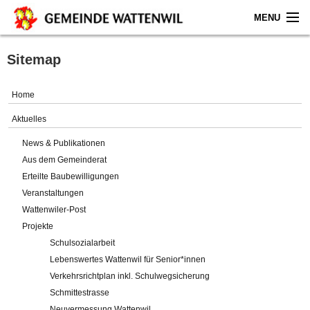
MENU
Home
Sitemap
Aktuelles
Home
Gemeinde
Aktuelles
News & Publikationen
Politik
Aus dem Gemeinderat
Erteilte Baubewilligungen
Verwaltung
Veranstaltungen
Wattenwiler-Post
Online-Service
Projekte
Schulsozialarbeit
Leben
Lebenswertes Wattenwil für Senior*innen
Verkehrsrichtplan inkl. Schulwegsicherung
Impressum
Schmittestrasse
Neuvermessung Wattenwil