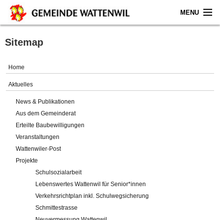
MENU
Home
Sitemap
Aktuelles
Home
Gemeinde
Aktuelles
News & Publikationen
Politik
Aus dem Gemeinderat
Erteilte Baubewilligungen
Verwaltung
Veranstaltungen
Wattenwiler-Post
Online-Service
Projekte
Schulsozialarbeit
Leben
Lebenswertes Wattenwil für Senior*innen
Verkehrsrichtplan inkl. Schulwegsicherung
Impressum
Schmittestrasse
Neuvermessung Wattenwil