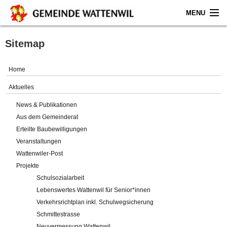
MENU
Home
Sitemap
Aktuelles
Home
Gemeinde
Aktuelles
News & Publikationen
Politik
Aus dem Gemeinderat
Erteilte Baubewilligungen
Verwaltung
Veranstaltungen
Wattenwiler-Post
Online-Service
Projekte
Schulsozialarbeit
Leben
Lebenswertes Wattenwil für Senior*innen
Verkehrsrichtplan inkl. Schulwegsicherung
Impressum
Schmittestrasse
Neuvermessung Wattenwil