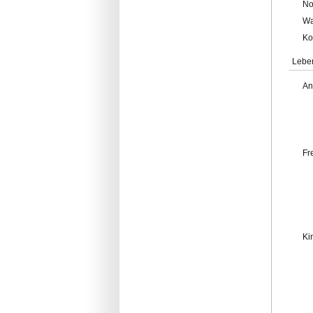
No
Wa
Ko
Lebe
An
Fr
Ki