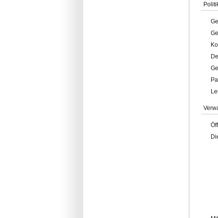
Politi
Ge
Ge
Ko
De
Ge
Pa
Le
Verw
Öf
Di