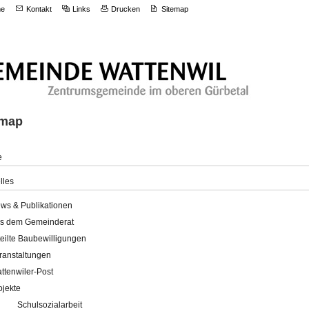
e
Kontakt
Links
Drucken
Sitemap
emap
e
lles
ws & Publikationen
s dem Gemeinderat
teilte Baubewilligungen
ranstaltungen
ttenwiler-Post
ojekte
Schulsozialarbeit