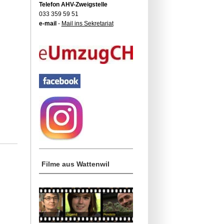
Telefon AHV-Zweigstelle
033 359 59 51
e-mail
-
Mail ins Sekretariat
Filme aus Wattenwil