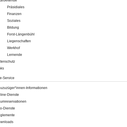
tarbeitende
Präsidiales
Finanzen
Soziales
Bildung
Forst-Längenbühl
Liegenschaften
Werkhof
Lernende
tenschutz
nks
e-Service
uzuzüger*innen-Informationen
line-Dienste
umreservationen
o-Dienste
glemente
wnloads