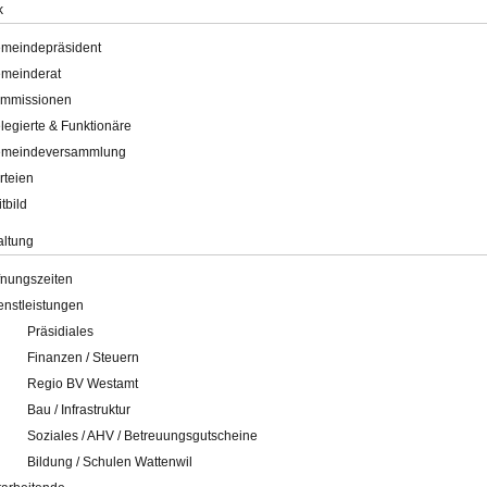
k
meindepräsident
meinderat
mmissionen
legierte & Funktionäre
meindeversammlung
rteien
itbild
altung
fnungszeiten
enstleistungen
Präsidiales
Finanzen / Steuern
Regio BV Westamt
Bau / Infrastruktur
Soziales / AHV / Betreuungsgutscheine
Bildung / Schulen Wattenwil