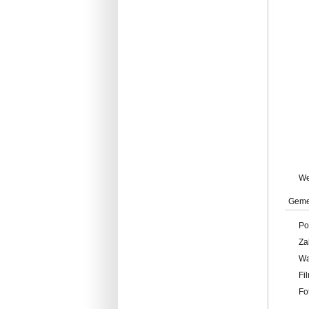
W
Geme
Po
Za
W
Fi
Fo