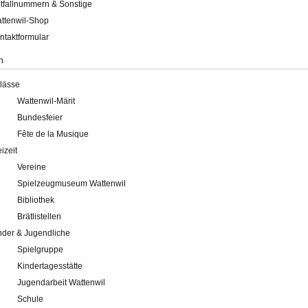
tfallnummern & Sonstige
ttenwil-Shop
ntaktformular
n
lässe
Wattenwil-Märit
Bundesfeier
Fête de la Musique
eizeit
Vereine
Spielzeugmuseum Wattenwil
Bibliothek
Brätlistellen
nder & Jugendliche
Spielgruppe
Kindertagesstätte
Jugendarbeit Wattenwil
Schule