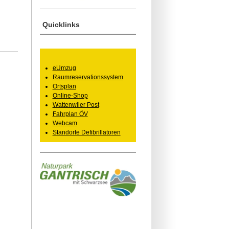
Quicklinks
eUmzug
Raumreservationssystem
Ortsplan
Online-Shop
Wattenwiler Post
Fahrplan ÖV
Webcam
Standorte Defibrillatoren