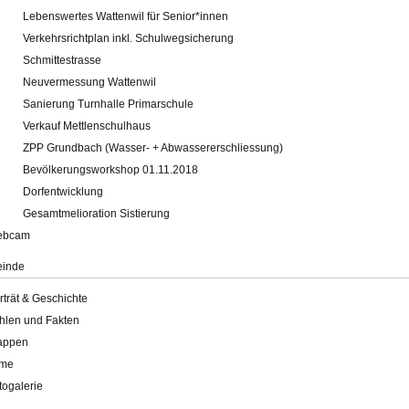
Lebenswertes Wattenwil für Senior*innen
Verkehrsrichtplan inkl. Schulwegsicherung
Schmittestrasse
Neuvermessung Wattenwil
Sanierung Turnhalle Primarschule
Verkauf Mettlenschulhaus
ZPP Grundbach (Wasser- + Abwassererschliessung)
Bevölkerungsworkshop 01.11.2018
Dorfentwicklung
Gesamtmelioration Sistierung
ebcam
inde
rträt & Geschichte
hlen und Fakten
appen
lme
togalerie