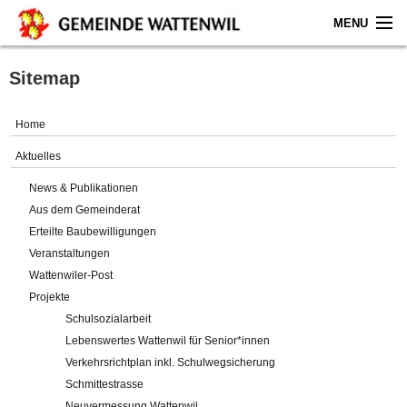
MENU
Home
Sitemap
Aktuelles
Home
Gemeinde
Aktuelles
News & Publikationen
Politik
Aus dem Gemeinderat
Erteilte Baubewilligungen
Verwaltung
Veranstaltungen
Wattenwiler-Post
Online-Service
Projekte
Schulsozialarbeit
Leben
Lebenswertes Wattenwil für Senior*innen
Verkehrsrichtplan inkl. Schulwegsicherung
Impressum
Schmittestrasse
Neuvermessung Wattenwil