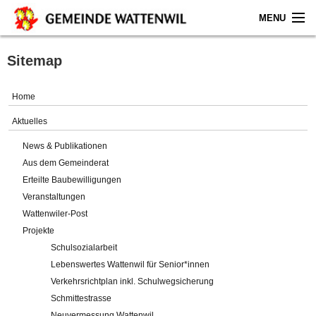
MENU
Home
Sitemap
Aktuelles
Home
Gemeinde
Aktuelles
News & Publikationen
Politik
Aus dem Gemeinderat
Erteilte Baubewilligungen
Verwaltung
Veranstaltungen
Wattenwiler-Post
Online-Service
Projekte
Schulsozialarbeit
Leben
Lebenswertes Wattenwil für Senior*innen
Verkehrsrichtplan inkl. Schulwegsicherung
Impressum
Schmittestrasse
Neuvermessung Wattenwil