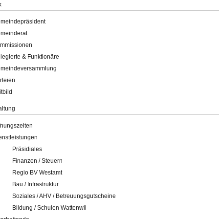
k
meindepräsident
meinderat
mmissionen
legierte & Funktionäre
meindeversammlung
rteien
itbild
altung
fnungszeiten
enstleistungen
Präsidiales
Finanzen / Steuern
Regio BV Westamt
Bau / Infrastruktur
Soziales / AHV / Betreuungsgutscheine
Bildung / Schulen Wattenwil