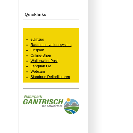
Quicklinks
eUmzug
Raumreservationssystem
Ortsplan
Online-Shop
Wattenwiler Post
Fahrplan ÖV
Webcam
Standorte Defibrillatoren