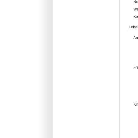
No
Wa
Ko
Lebe
An
Fr
Ki