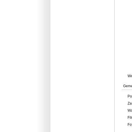
W
Geme
Po
Za
W
Fi
Fo