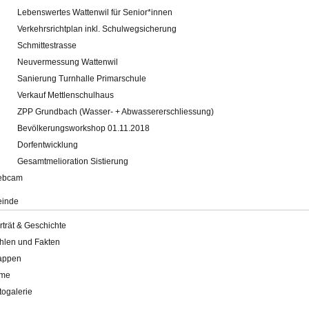
Lebenswertes Wattenwil für Senior*innen
Verkehrsrichtplan inkl. Schulwegsicherung
Schmittestrasse
Neuvermessung Wattenwil
Sanierung Turnhalle Primarschule
Verkauf Mettlenschulhaus
ZPP Grundbach (Wasser- + Abwassererschliessung)
Bevölkerungsworkshop 01.11.2018
Dorfentwicklung
Gesamtmelioration Sistierung
ebcam
inde
rträt & Geschichte
hlen und Fakten
appen
lme
togalerie