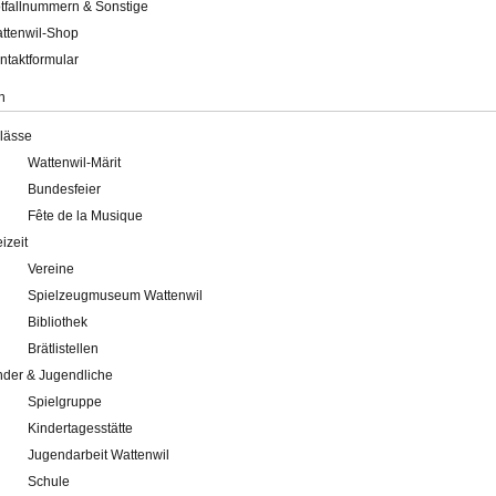
tfallnummern & Sonstige
ttenwil-Shop
ntaktformular
n
lässe
Wattenwil-Märit
Bundesfeier
Fête de la Musique
eizeit
Vereine
Spielzeugmuseum Wattenwil
Bibliothek
Brätlistellen
nder & Jugendliche
Spielgruppe
Kindertagesstätte
Jugendarbeit Wattenwil
Schule