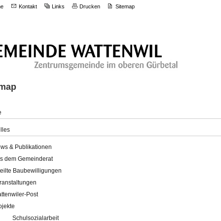
e
Kontakt
Links
Drucken
Sitemap
emap
e
lles
ws & Publikationen
s dem Gemeinderat
teilte Baubewilligungen
ranstaltungen
ttenwiler-Post
ojekte
Schulsozialarbeit