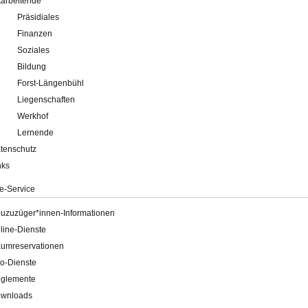
tarbeitende
Präsidiales
Finanzen
Soziales
Bildung
Forst-Längenbühl
Liegenschaften
Werkhof
Lernende
tenschutz
nks
e-Service
uzuzüger*innen-Informationen
line-Dienste
umreservationen
o-Dienste
glemente
wnloads