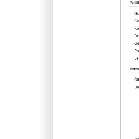
Politi
Ge
Ge
Ko
De
Ge
Pa
Le
Verw
Öf
Di