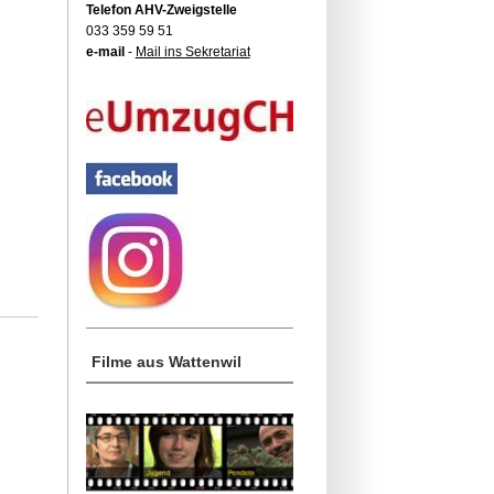
Telefon AHV-Zweigstelle
033 359 59 51
e-mail
-
Mail ins Sekretariat
Filme aus Wattenwil