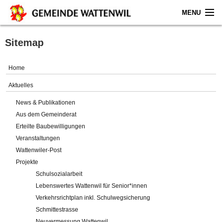
MENU
Home
Sitemap
Aktuelles
Home
Gemeinde
Aktuelles
News & Publikationen
Politik
Aus dem Gemeinderat
Erteilte Baubewilligungen
Verwaltung
Veranstaltungen
Wattenwiler-Post
Online-Service
Projekte
Schulsozialarbeit
Leben
Lebenswertes Wattenwil für Senior*innen
Verkehrsrichtplan inkl. Schulwegsicherung
Impressum
Schmittestrasse
Neuvermessung Wattenwil