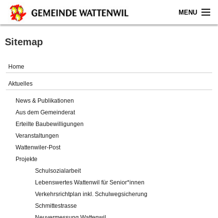
MENU
Home
Sitemap
Aktuelles
Home
Gemeinde
Aktuelles
News & Publikationen
Politik
Aus dem Gemeinderat
Erteilte Baubewilligungen
Verwaltung
Veranstaltungen
Wattenwiler-Post
Online-Service
Projekte
Schulsozialarbeit
Leben
Lebenswertes Wattenwil für Senior*innen
Verkehrsrichtplan inkl. Schulwegsicherung
Impressum
Schmittestrasse
Neuvermessung Wattenwil