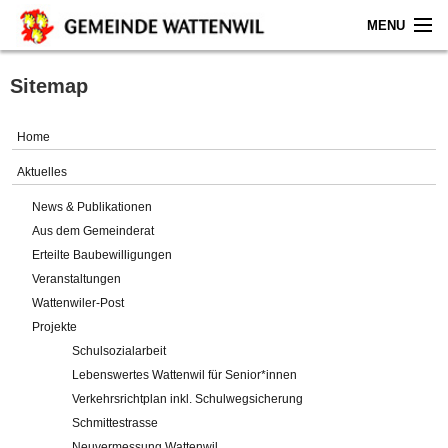
MENU
Home
Sitemap
Aktuelles
Home
Gemeinde
Aktuelles
News & Publikationen
Politik
Aus dem Gemeinderat
Erteilte Baubewilligungen
Verwaltung
Veranstaltungen
Wattenwiler-Post
Online-Service
Projekte
Schulsozialarbeit
Leben
Lebenswertes Wattenwil für Senior*innen
Verkehrsrichtplan inkl. Schulwegsicherung
Impressum
Schmittestrasse
Neuvermessung Wattenwil