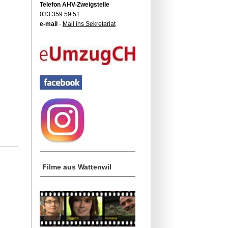
Telefon AHV-Zweigstelle
033 359 59 51
e-mail
-
Mail ins Sekretariat
Filme aus Wattenwil