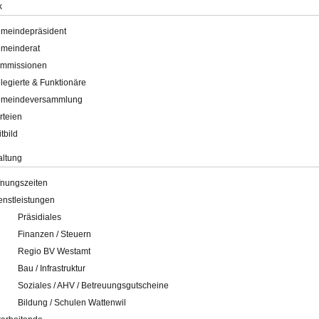
k
meindepräsident
meinderat
mmissionen
legierte & Funktionäre
meindeversammlung
rteien
itbild
altung
fnungszeiten
enstleistungen
Präsidiales
Finanzen / Steuern
Regio BV Westamt
Bau / Infrastruktur
Soziales / AHV / Betreuungsgutscheine
Bildung / Schulen Wattenwil