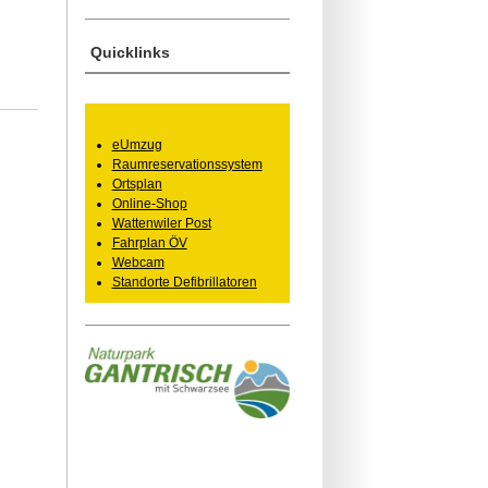
Quicklinks
eUmzug
Raumreservationssystem
Ortsplan
Online-Shop
Wattenwiler Post
Fahrplan ÖV
Webcam
Standorte Defibrillatoren