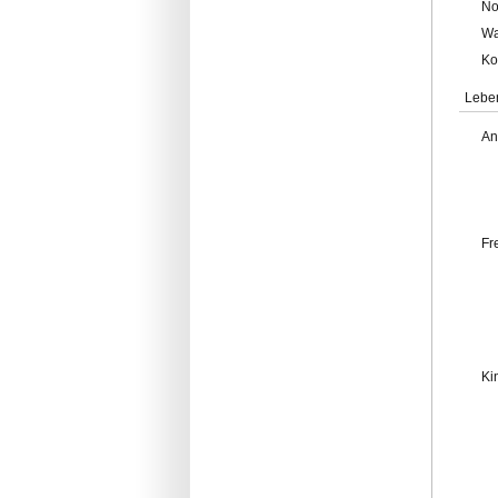
No
Wa
Ko
Lebe
An
Fr
Ki