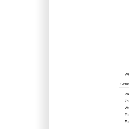
W
Geme
Po
Za
W
Fi
Fo