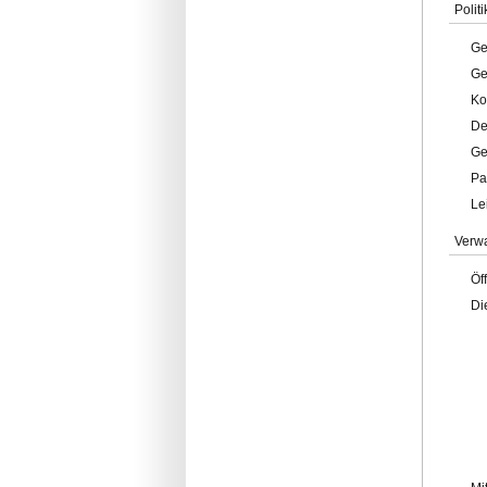
Politi
Ge
Ge
Ko
De
Ge
Pa
Le
Verw
Öf
Di