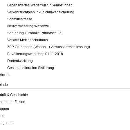
Lebenswertes Wattenwil für Senior*innen
Verkehrsrichtplan inkl. Schulwegsicherung
Schmittestrasse
Neuvermessung Wattenwil
Sanierung Turnhalle Primarschule
Verkauf Mettlenschulhaus
ZPP Grundbach (Wasser- + Abwassererschliessung)
Bevölkerungsworkshop 01.11.2018
Dorfentwicklung
Gesamtmelioration Sistierung
ebcam
inde
rträt & Geschichte
hlen und Fakten
appen
lme
togalerie