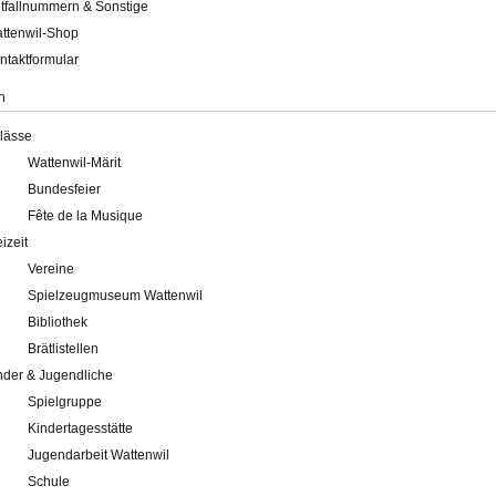
tfallnummern & Sonstige
ttenwil-Shop
ntaktformular
n
lässe
Wattenwil-Märit
Bundesfeier
Fête de la Musique
eizeit
Vereine
Spielzeugmuseum Wattenwil
Bibliothek
Brätlistellen
nder & Jugendliche
Spielgruppe
Kindertagesstätte
Jugendarbeit Wattenwil
Schule