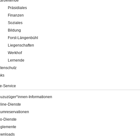
tarbeitende
Präsidiales
Finanzen
Soziales
Bildung
Forst-Längenbühl
Liegenschaften
Werkhof
Lernende
tenschutz
nks
e-Service
uzuzüger*innen-Informationen
line-Dienste
umreservationen
o-Dienste
glemente
wnloads