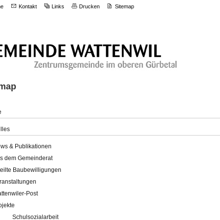
e
Kontakt
Links
Drucken
Sitemap
emap
e
lles
ws & Publikationen
s dem Gemeinderat
teilte Baubewilligungen
ranstaltungen
ttenwiler-Post
ojekte
Schulsozialarbeit