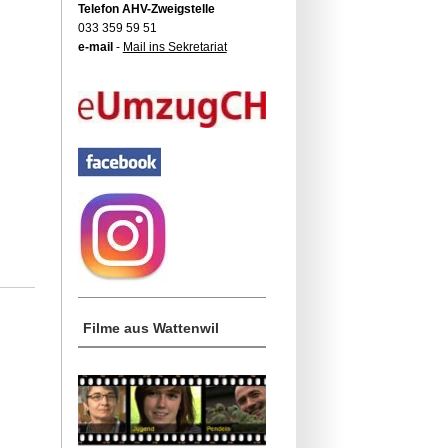
Telefon AHV-Zweigstelle
033 359 59 51
e-mail
-
Mail ins Sekretariat
Filme aus Wattenwil