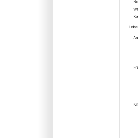
No
Wa
Ko
Lebe
An
Fr
Ki