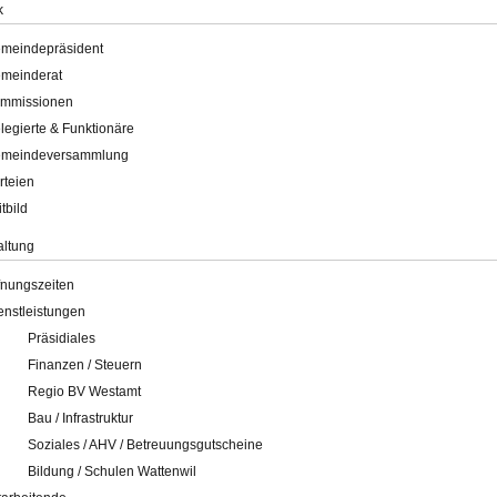
k
meindepräsident
meinderat
mmissionen
legierte & Funktionäre
meindeversammlung
rteien
itbild
altung
fnungszeiten
enstleistungen
Präsidiales
Finanzen / Steuern
Regio BV Westamt
Bau / Infrastruktur
Soziales / AHV / Betreuungsgutscheine
Bildung / Schulen Wattenwil