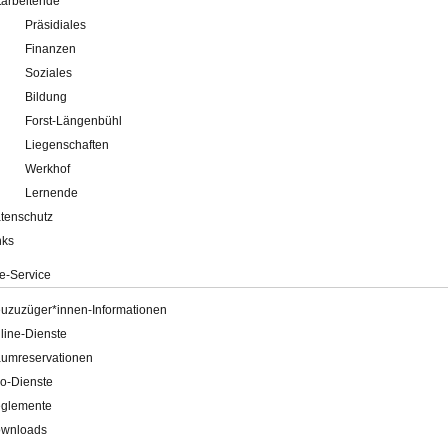
tarbeitende
Präsidiales
Finanzen
Soziales
Bildung
Forst-Längenbühl
Liegenschaften
Werkhof
Lernende
tenschutz
nks
e-Service
uzuzüger*innen-Informationen
line-Dienste
umreservationen
o-Dienste
glemente
wnloads