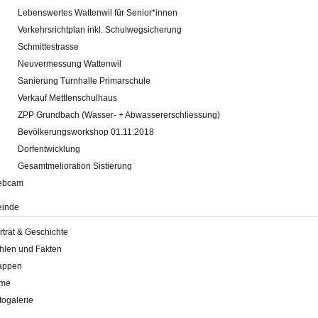
Lebenswertes Wattenwil für Senior*innen
Verkehrsrichtplan inkl. Schulwegsicherung
Schmittestrasse
Neuvermessung Wattenwil
Sanierung Turnhalle Primarschule
Verkauf Mettlenschulhaus
ZPP Grundbach (Wasser- + Abwassererschliessung)
Bevölkerungsworkshop 01.11.2018
Dorfentwicklung
Gesamtmelioration Sistierung
ebcam
inde
rträt & Geschichte
hlen und Fakten
appen
lme
togalerie