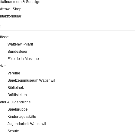
tfallnummern & Sonstige
ttenwil-Shop
ntaktformular
n
lässe
Wattenwil-Märit
Bundesfeier
Fête de la Musique
eizeit
Vereine
Spielzeugmuseum Wattenwil
Bibliothek
Brätlistellen
nder & Jugendliche
Spielgruppe
Kindertagesstätte
Jugendarbeit Wattenwil
Schule