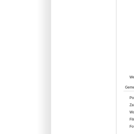
W
Geme
Po
Za
W
Fi
Fo