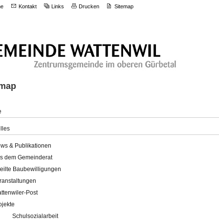
e
Kontakt
Links
Drucken
Sitemap
emap
e
lles
ws & Publikationen
s dem Gemeinderat
teilte Baubewilligungen
ranstaltungen
ttenwiler-Post
ojekte
Schulsozialarbeit