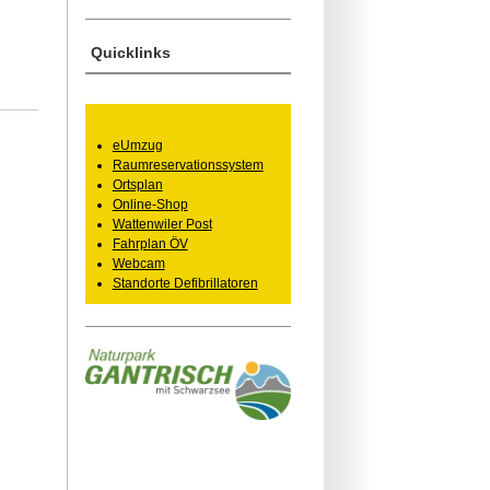
Quicklinks
eUmzug
Raumreservationssystem
Ortsplan
Online-Shop
Wattenwiler Post
Fahrplan ÖV
Webcam
Standorte Defibrillatoren