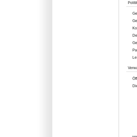
Politi
Ge
Ge
Ko
De
Ge
Pa
Le
Verw
Öf
Di