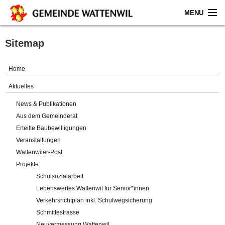
MENU
Home
Sitemap
Aktuelles
Home
Gemeinde
Aktuelles
News & Publikationen
Politik
Aus dem Gemeinderat
Erteilte Baubewilligungen
Verwaltung
Veranstaltungen
Wattenwiler-Post
Online-Service
Projekte
Schulsozialarbeit
Leben
Lebenswertes Wattenwil für Senior*innen
Verkehrsrichtplan inkl. Schulwegsicherung
Impressum
Schmittestrasse
Neuvermessung Wattenwil