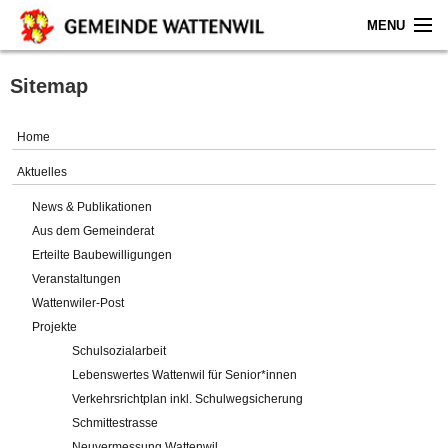
MENU
Home
Sitemap
Aktuelles
Home
Gemeinde
Aktuelles
News & Publikationen
Politik
Aus dem Gemeinderat
Erteilte Baubewilligungen
Verwaltung
Veranstaltungen
Wattenwiler-Post
Online-Service
Projekte
Schulsozialarbeit
Leben
Lebenswertes Wattenwil für Senior*innen
Verkehrsrichtplan inkl. Schulwegsicherung
Impressum
Schmittestrasse
Neuvermessung Wattenwil