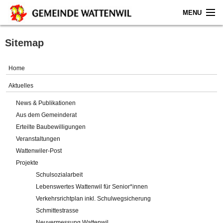
MENU
Home
Sitemap
Aktuelles
Home
Gemeinde
Aktuelles
News & Publikationen
Politik
Aus dem Gemeinderat
Erteilte Baubewilligungen
Verwaltung
Veranstaltungen
Wattenwiler-Post
Online-Service
Projekte
Schulsozialarbeit
Leben
Lebenswertes Wattenwil für Senior*innen
Verkehrsrichtplan inkl. Schulwegsicherung
Impressum
Schmittestrasse
Neuvermessung Wattenwil