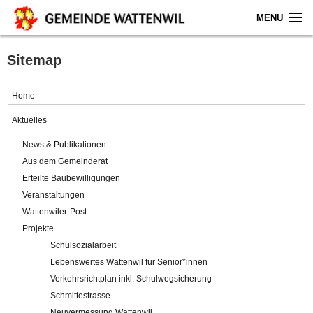
MENU
Home
Sitemap
Aktuelles
Home
Gemeinde
Aktuelles
News & Publikationen
Politik
Aus dem Gemeinderat
Erteilte Baubewilligungen
Verwaltung
Veranstaltungen
Wattenwiler-Post
Online-Service
Projekte
Schulsozialarbeit
Leben
Lebenswertes Wattenwil für Senior*innen
Verkehrsrichtplan inkl. Schulwegsicherung
Impressum
Schmittestrasse
Neuvermessung Wattenwil