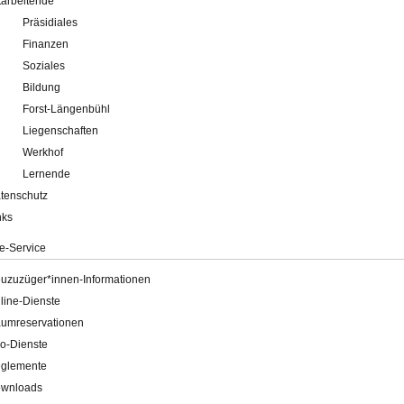
tarbeitende
Präsidiales
Finanzen
Soziales
Bildung
Forst-Längenbühl
Liegenschaften
Werkhof
Lernende
tenschutz
nks
e-Service
uzuzüger*innen-Informationen
line-Dienste
umreservationen
o-Dienste
glemente
wnloads