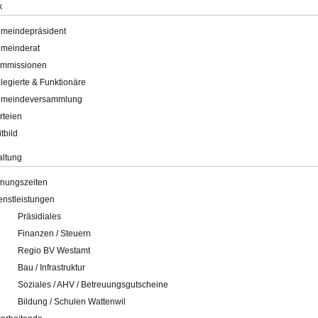
k
meindepräsident
meinderat
mmissionen
legierte & Funktionäre
meindeversammlung
rteien
itbild
altung
fnungszeiten
enstleistungen
Präsidiales
Finanzen / Steuern
Regio BV Westamt
Bau / Infrastruktur
Soziales / AHV / Betreuungsgutscheine
Bildung / Schulen Wattenwil