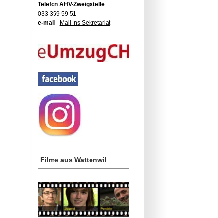
Telefon AHV-Zweigstelle
033 359 59 51
e-mail
-
Mail ins Sekretariat
Filme aus Wattenwil