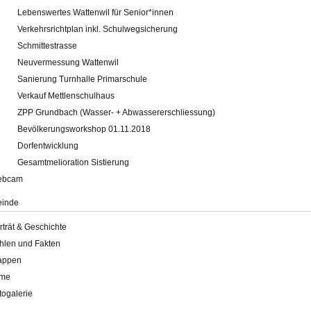
Lebenswertes Wattenwil für Senior*innen
Verkehrsrichtplan inkl. Schulwegsicherung
Schmittestrasse
Neuvermessung Wattenwil
Sanierung Turnhalle Primarschule
Verkauf Mettlenschulhaus
ZPP Grundbach (Wasser- + Abwassererschliessung)
Bevölkerungsworkshop 01.11.2018
Dorfentwicklung
Gesamtmelioration Sistierung
ebcam
inde
rträt & Geschichte
hlen und Fakten
appen
lme
togalerie