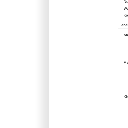
No
Wa
Ko
Lebe
An
Fr
Ki