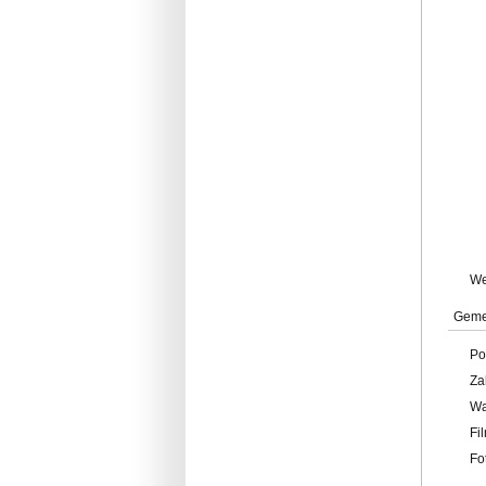
W
Geme
Po
Za
W
Fi
Fo