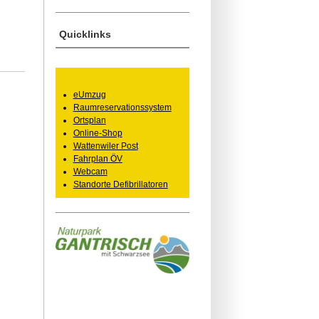
Quicklinks
eUmzug
Raumreservationssystem
Ortsplan
Online-Shop
Wattenwiler Post
Fahrplan ÖV
Webcam
Standorte Defibrillatoren