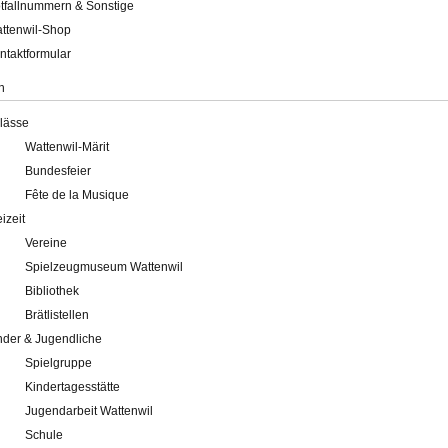
tfallnummern & Sonstige
ttenwil-Shop
ntaktformular
n
lässe
Wattenwil-Märit
Bundesfeier
Fête de la Musique
eizeit
Vereine
Spielzeugmuseum Wattenwil
Bibliothek
Brätlistellen
nder & Jugendliche
Spielgruppe
Kindertagesstätte
Jugendarbeit Wattenwil
Schule