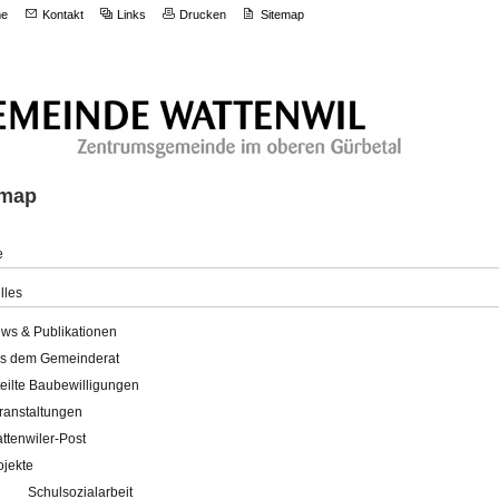
e
Kontakt
Links
Drucken
Sitemap
emap
e
lles
ws & Publikationen
s dem Gemeinderat
teilte Baubewilligungen
ranstaltungen
ttenwiler-Post
ojekte
Schulsozialarbeit