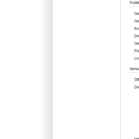
Politi
Ge
Ge
Ko
De
Ge
Pa
Le
Verw
Öf
Di