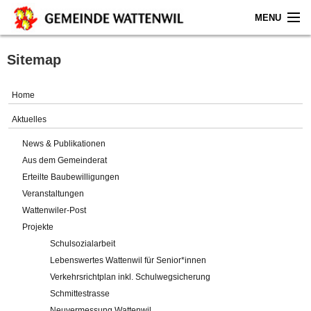
MENU
Home
Sitemap
Aktuelles
Home
Gemeinde
Aktuelles
News & Publikationen
Politik
Aus dem Gemeinderat
Erteilte Baubewilligungen
Verwaltung
Veranstaltungen
Wattenwiler-Post
Online-Service
Projekte
Schulsozialarbeit
Leben
Lebenswertes Wattenwil für Senior*innen
Verkehrsrichtplan inkl. Schulwegsicherung
Impressum
Schmittestrasse
Neuvermessung Wattenwil