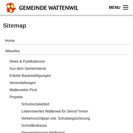
MENU
Home
Sitemap
Aktuelles
Home
Gemeinde
Aktuelles
News & Publikationen
Politik
Aus dem Gemeinderat
Erteilte Baubewilligungen
Verwaltung
Veranstaltungen
Wattenwiler-Post
Online-Service
Projekte
Schulsozialarbeit
Leben
Lebenswertes Wattenwil für Senior*innen
Verkehrsrichtplan inkl. Schulwegsicherung
Impressum
Schmittestrasse
Neuvermessung Wattenwil