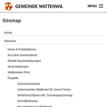
MENU
Home
Sitemap
Aktuelles
Home
Gemeinde
Aktuelles
News & Publikationen
Politik
Aus dem Gemeinderat
Erteilte Baubewilligungen
Verwaltung
Veranstaltungen
Wattenwiler-Post
Online-Service
Projekte
Schulsozialarbeit
Leben
Lebenswertes Wattenwil für Senior*innen
Verkehrsrichtplan inkl. Schulwegsicherung
Impressum
Schmittestrasse
Neuvermessung Wattenwil