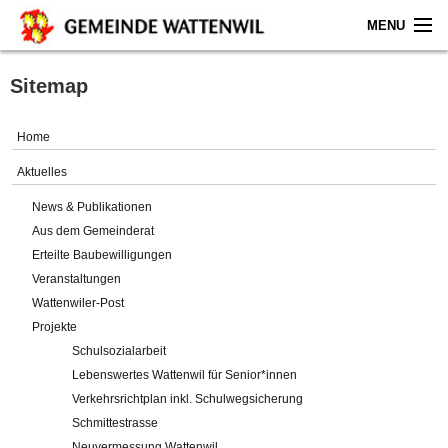
MENU
Home
Sitemap
Aktuelles
Home
Gemeinde
Aktuelles
News & Publikationen
Politik
Aus dem Gemeinderat
Erteilte Baubewilligungen
Verwaltung
Veranstaltungen
Wattenwiler-Post
Online-Service
Projekte
Schulsozialarbeit
Leben
Lebenswertes Wattenwil für Senior*innen
Verkehrsrichtplan inkl. Schulwegsicherung
Impressum
Schmittestrasse
Neuvermessung Wattenwil