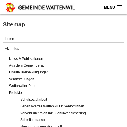
MENU
Home
Sitemap
Aktuelles
Home
Gemeinde
Aktuelles
News & Publikationen
Politik
Aus dem Gemeinderat
Erteilte Baubewilligungen
Verwaltung
Veranstaltungen
Wattenwiler-Post
Online-Service
Projekte
Schulsozialarbeit
Leben
Lebenswertes Wattenwil für Senior*innen
Verkehrsrichtplan inkl. Schulwegsicherung
Impressum
Schmittestrasse
Neuvermessung Wattenwil