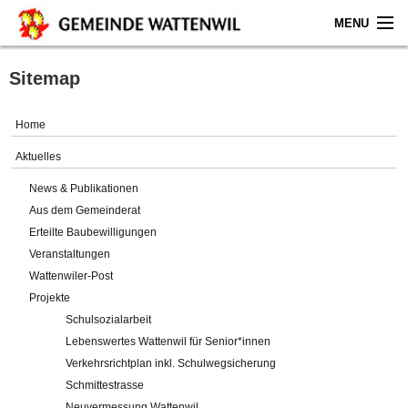
MENU
Home
Sitemap
Aktuelles
Home
Gemeinde
Aktuelles
News & Publikationen
Politik
Aus dem Gemeinderat
Erteilte Baubewilligungen
Verwaltung
Veranstaltungen
Wattenwiler-Post
Online-Service
Projekte
Schulsozialarbeit
Leben
Lebenswertes Wattenwil für Senior*innen
Verkehrsrichtplan inkl. Schulwegsicherung
Impressum
Schmittestrasse
Neuvermessung Wattenwil