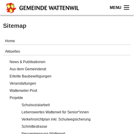
MENU
Home
Sitemap
Aktuelles
Home
Gemeinde
Aktuelles
News & Publikationen
Politik
Aus dem Gemeinderat
Erteilte Baubewilligungen
Verwaltung
Veranstaltungen
Wattenwiler-Post
Online-Service
Projekte
Schulsozialarbeit
Leben
Lebenswertes Wattenwil für Senior*innen
Verkehrsrichtplan inkl. Schulwegsicherung
Impressum
Schmittestrasse
Neuvermessung Wattenwil