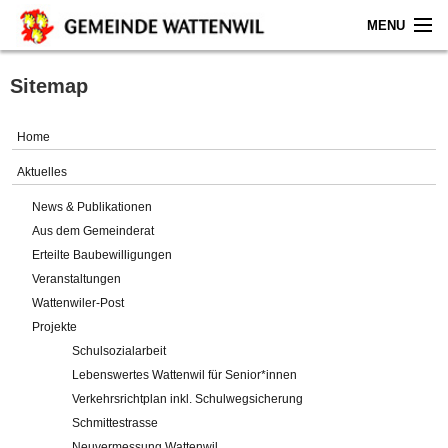
MENU
Home
Sitemap
Aktuelles
Home
Gemeinde
Aktuelles
News & Publikationen
Politik
Aus dem Gemeinderat
Erteilte Baubewilligungen
Verwaltung
Veranstaltungen
Wattenwiler-Post
Online-Service
Projekte
Schulsozialarbeit
Leben
Lebenswertes Wattenwil für Senior*innen
Verkehrsrichtplan inkl. Schulwegsicherung
Impressum
Schmittestrasse
Neuvermessung Wattenwil