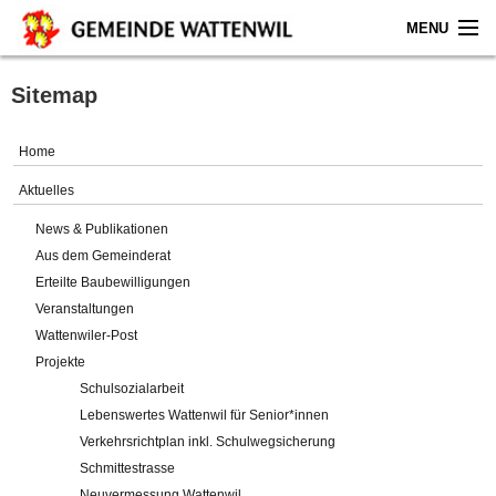
MENU
Home
Sitemap
Aktuelles
Home
Gemeinde
Aktuelles
News & Publikationen
Politik
Aus dem Gemeinderat
Erteilte Baubewilligungen
Verwaltung
Veranstaltungen
Wattenwiler-Post
Online-Service
Projekte
Schulsozialarbeit
Leben
Lebenswertes Wattenwil für Senior*innen
Verkehrsrichtplan inkl. Schulwegsicherung
Impressum
Schmittestrasse
Neuvermessung Wattenwil