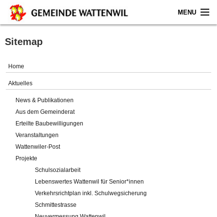
MENU
Home
Sitemap
Aktuelles
Home
Gemeinde
Aktuelles
News & Publikationen
Politik
Aus dem Gemeinderat
Erteilte Baubewilligungen
Verwaltung
Veranstaltungen
Wattenwiler-Post
Online-Service
Projekte
Schulsozialarbeit
Leben
Lebenswertes Wattenwil für Senior*innen
Verkehrsrichtplan inkl. Schulwegsicherung
Impressum
Schmittestrasse
Neuvermessung Wattenwil