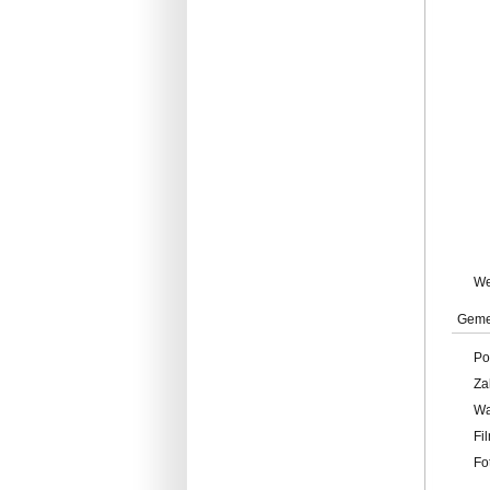
W
Geme
Po
Za
W
Fi
Fo