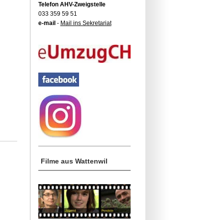
Telefon AHV-Zweigstelle
033 359 59 51
e-mail
-
Mail ins Sekretariat
Filme aus Wattenwil