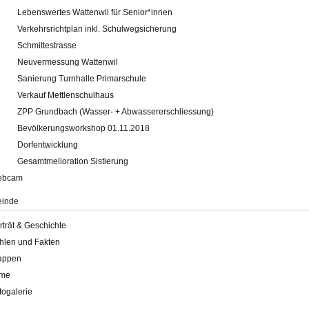
Lebenswertes Wattenwil für Senior*innen
Verkehrsrichtplan inkl. Schulwegsicherung
Schmittestrasse
Neuvermessung Wattenwil
Sanierung Turnhalle Primarschule
Verkauf Mettlenschulhaus
ZPP Grundbach (Wasser- + Abwassererschliessung)
Bevölkerungsworkshop 01.11.2018
Dorfentwicklung
Gesamtmelioration Sistierung
ebcam
inde
rträt & Geschichte
hlen und Fakten
appen
lme
togalerie