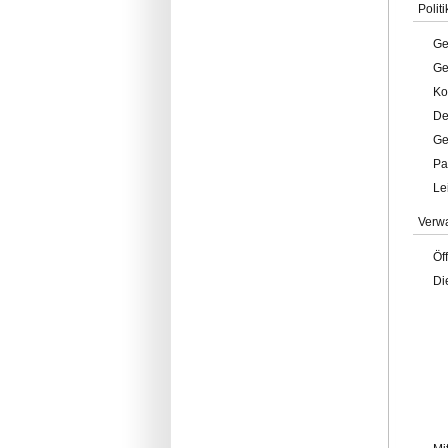
Politi
Ge
Ge
Ko
De
Ge
Pa
Le
Verw
Öf
Di