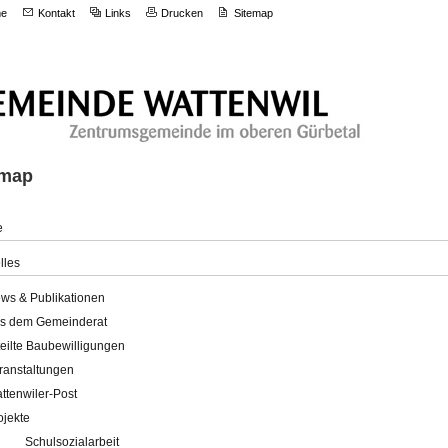
e
Kontakt
Links
Drucken
Sitemap
emap
e
lles
ws & Publikationen
s dem Gemeinderat
teilte Baubewilligungen
ranstaltungen
ttenwiler-Post
ojekte
Schulsozialarbeit