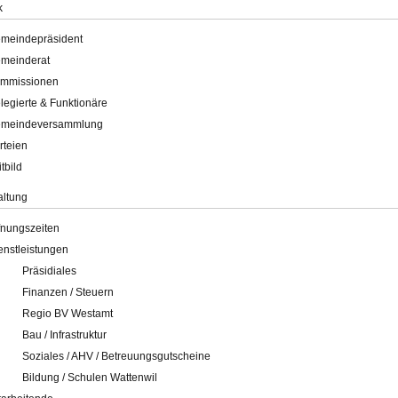
k
meindepräsident
meinderat
mmissionen
legierte & Funktionäre
meindeversammlung
rteien
itbild
altung
fnungszeiten
enstleistungen
Präsidiales
Finanzen / Steuern
Regio BV Westamt
Bau / Infrastruktur
Soziales / AHV / Betreuungsgutscheine
Bildung / Schulen Wattenwil