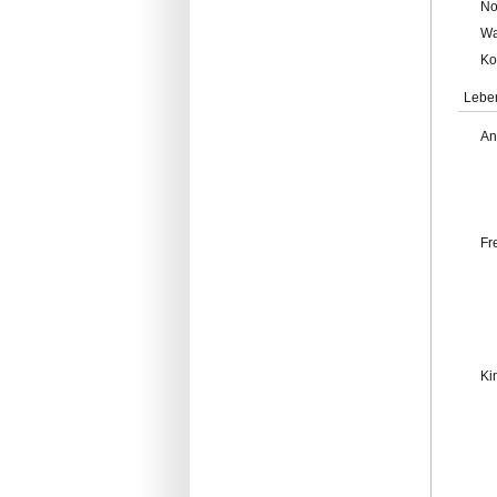
No
Wa
Ko
Lebe
An
Fr
Ki