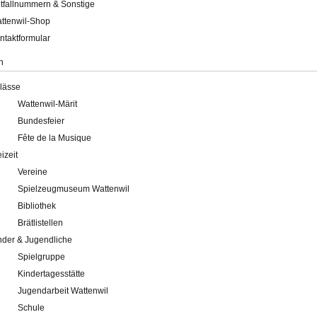
tfallnummern & Sonstige
ttenwil-Shop
ntaktformular
n
lässe
Wattenwil-Märit
Bundesfeier
Fête de la Musique
eizeit
Vereine
Spielzeugmuseum Wattenwil
Bibliothek
Brätlistellen
nder & Jugendliche
Spielgruppe
Kindertagesstätte
Jugendarbeit Wattenwil
Schule