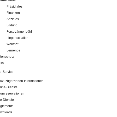
tarbeitende
Präsidiales
Finanzen
Soziales
Bildung
Forst-Längenbühl
Liegenschaften
Werkhof
Lernende
tenschutz
nks
e-Service
uzuzüger*innen-Informationen
line-Dienste
umreservationen
o-Dienste
glemente
wnloads