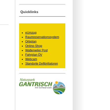
Quicklinks
eUmzug
Raumreservationssystem
Ortsplan
Online-Shop
Wattenwiler Post
Fahrplan ÖV
Webcam
Standorte Defibrillatoren