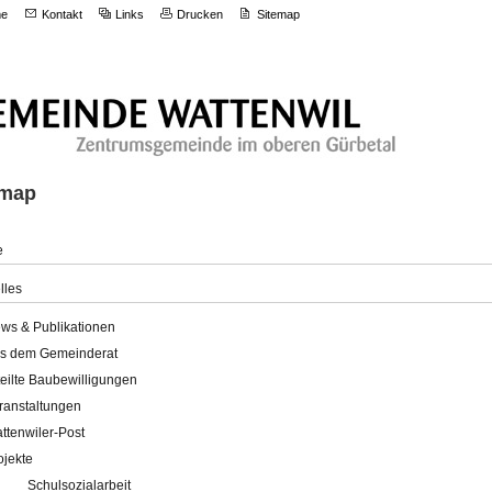
e
Kontakt
Links
Drucken
Sitemap
emap
e
lles
ws & Publikationen
s dem Gemeinderat
teilte Baubewilligungen
ranstaltungen
ttenwiler-Post
ojekte
Schulsozialarbeit