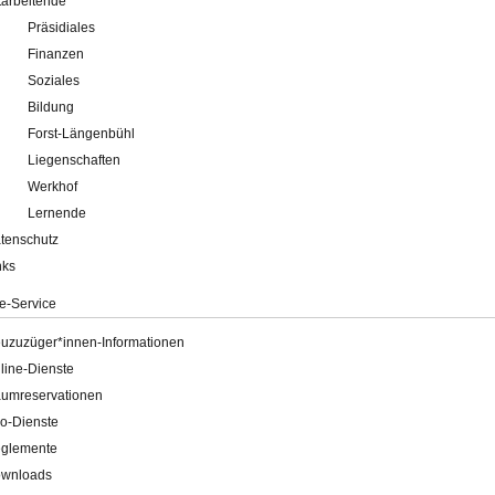
tarbeitende
Präsidiales
Finanzen
Soziales
Bildung
Forst-Längenbühl
Liegenschaften
Werkhof
Lernende
tenschutz
nks
e-Service
uzuzüger*innen-Informationen
line-Dienste
umreservationen
o-Dienste
glemente
wnloads