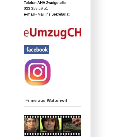
Telefon AHV-Zweigstelle
033 359 59 51
e-mail
-
Mail ins Sekretariat
Filme aus Wattenwil