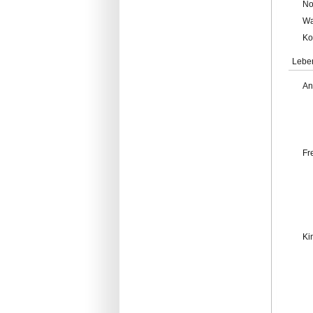
No
Wa
Ko
Lebe
An
Fr
Ki