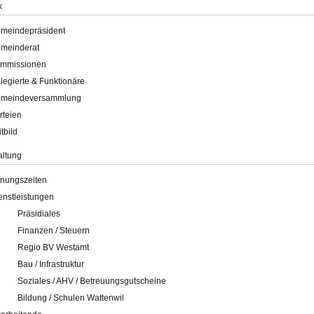
k
meindepräsident
meinderat
mmissionen
legierte & Funktionäre
meindeversammlung
rteien
itbild
altung
fnungszeiten
enstleistungen
Präsidiales
Finanzen / Steuern
Regio BV Westamt
Bau / Infrastruktur
Soziales / AHV / Betreuungsgutscheine
Bildung / Schulen Wattenwil