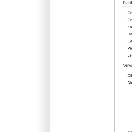
Politi
Ge
Ge
Ko
De
Ge
Pa
Le
Verw
Öf
Di