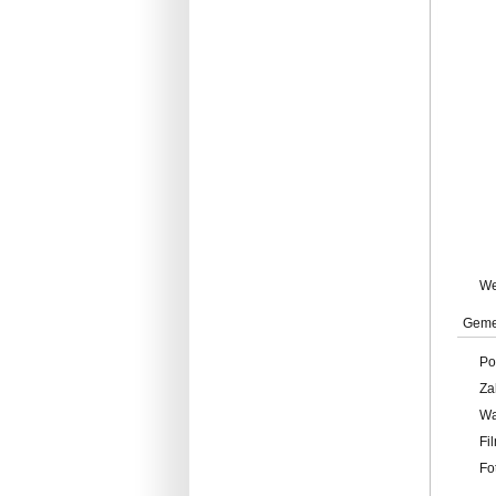
W
Geme
Po
Za
W
Fi
Fo