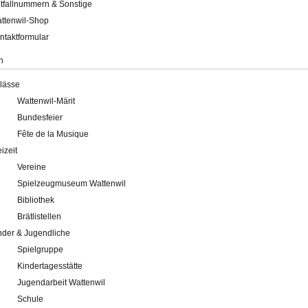
tfallnummern & Sonstige
ttenwil-Shop
ntaktformular
n
lässe
Wattenwil-Märit
Bundesfeier
Fête de la Musique
eizeit
Vereine
Spielzeugmuseum Wattenwil
Bibliothek
Brätlistellen
nder & Jugendliche
Spielgruppe
Kindertagesstätte
Jugendarbeit Wattenwil
Schule