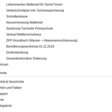
Lebenswertes Wattenwil für Senior*innen
Verkehrsrichtplan inkl. Schulwegsicherung
Schmittestrasse
Neuvermessung Wattenwil
Sanierung Turnhalle Primarschule
Verkauf Mettlenschulhaus
ZPP Grundbach (Wasser- + Abwassererschliessung)
Bevölkerungsworkshop 01.11.2018
Dorfentwicklung
Gesamtmelioration Sistierung
ebcam
inde
rträt & Geschichte
hlen und Fakten
appen
lme
togalerie