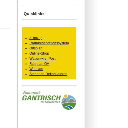
Quicklinks
eUmzug
Raumreservationssystem
Ortsplan
Online-Shop
Wattenwiler Post
Fahrplan ÖV
Webcam
Standorte Defibrillatoren