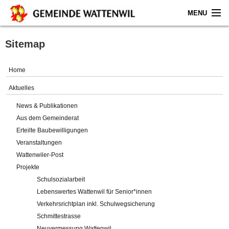
MENU
Home
Sitemap
Aktuelles
Home
Gemeinde
Aktuelles
News & Publikationen
Politik
Aus dem Gemeinderat
Erteilte Baubewilligungen
Verwaltung
Veranstaltungen
Wattenwiler-Post
Online-Service
Projekte
Schulsozialarbeit
Leben
Lebenswertes Wattenwil für Senior*innen
Verkehrsrichtplan inkl. Schulwegsicherung
Impressum
Schmittestrasse
Neuvermessung Wattenwil