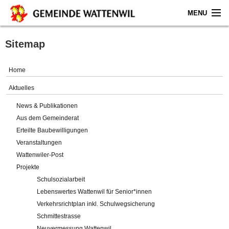
MENU
Home
Sitemap
Aktuelles
Home
Gemeinde
Aktuelles
News & Publikationen
Politik
Aus dem Gemeinderat
Erteilte Baubewilligungen
Verwaltung
Veranstaltungen
Wattenwiler-Post
Online-Service
Projekte
Schulsozialarbeit
Leben
Lebenswertes Wattenwil für Senior*innen
Verkehrsrichtplan inkl. Schulwegsicherung
Impressum
Schmittestrasse
Neuvermessung Wattenwil