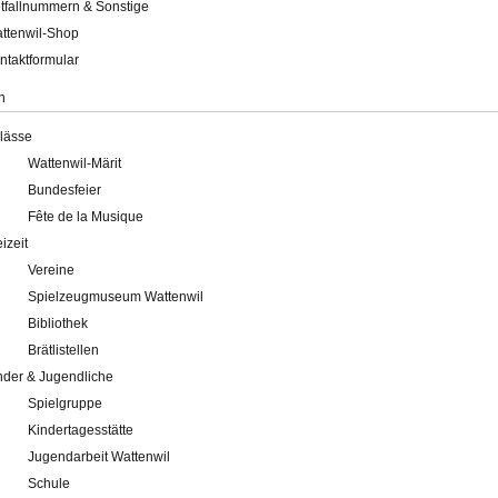
tfallnummern & Sonstige
ttenwil-Shop
ntaktformular
n
lässe
Wattenwil-Märit
Bundesfeier
Fête de la Musique
eizeit
Vereine
Spielzeugmuseum Wattenwil
Bibliothek
Brätlistellen
nder & Jugendliche
Spielgruppe
Kindertagesstätte
Jugendarbeit Wattenwil
Schule