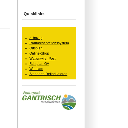
Quicklinks
eUmzug
Raumreservationssystem
Ortsplan
Online-Shop
Wattenwiler Post
Fahrplan ÖV
Webcam
Standorte Defibrillatoren