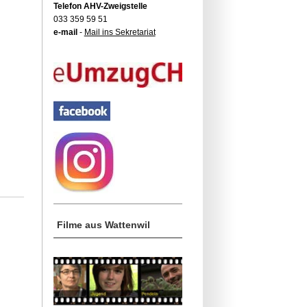
Telefon AHV-Zweigstelle
033 359 59 51
e-mail
-
Mail ins Sekretariat
Filme aus Wattenwil