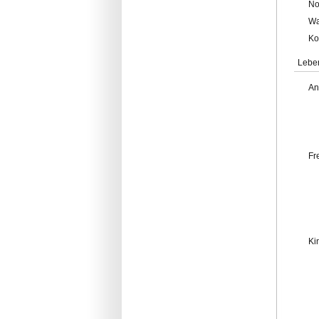
No
Wa
Ko
Lebe
An
Fr
Ki