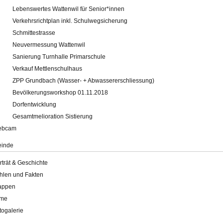
Lebenswertes Wattenwil für Senior*innen
Verkehrsrichtplan inkl. Schulwegsicherung
Schmittestrasse
Neuvermessung Wattenwil
Sanierung Turnhalle Primarschule
Verkauf Mettlenschulhaus
ZPP Grundbach (Wasser- + Abwassererschliessung)
Bevölkerungsworkshop 01.11.2018
Dorfentwicklung
Gesamtmelioration Sistierung
ebcam
inde
rträt & Geschichte
hlen und Fakten
appen
lme
togalerie