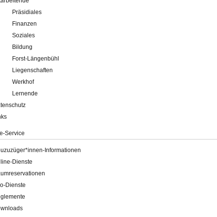
tarbeitende
Präsidiales
Finanzen
Soziales
Bildung
Forst-Längenbühl
Liegenschaften
Werkhof
Lernende
tenschutz
nks
e-Service
uzuzüger*innen-Informationen
line-Dienste
umreservationen
o-Dienste
glemente
wnloads