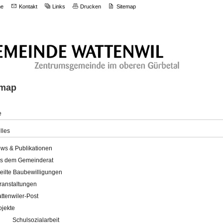
e
Kontakt
Links
Drucken
Sitemap
emap
e
lles
ws & Publikationen
s dem Gemeinderat
teilte Baubewilligungen
ranstaltungen
ttenwiler-Post
ojekte
Schulsozialarbeit