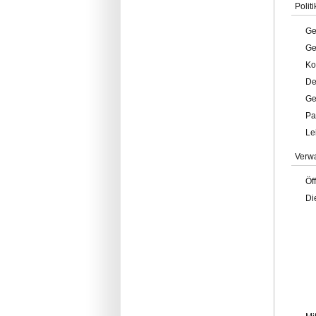
Politi
Ge
Ge
Ko
De
Ge
Pa
Le
Verw
Öf
Di