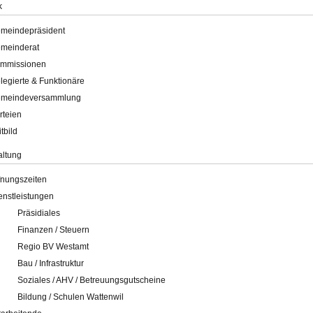
k
meindepräsident
meinderat
mmissionen
legierte & Funktionäre
meindeversammlung
rteien
itbild
altung
fnungszeiten
enstleistungen
Präsidiales
Finanzen / Steuern
Regio BV Westamt
Bau / Infrastruktur
Soziales / AHV / Betreuungsgutscheine
Bildung / Schulen Wattenwil