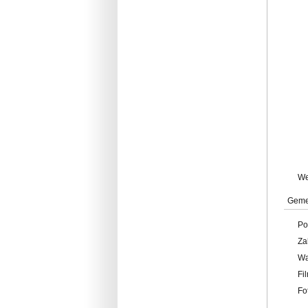
W
Geme
Po
Za
W
Fi
Fo