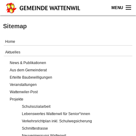
MENU
Home
Sitemap
Aktuelles
Home
Gemeinde
Aktuelles
News & Publikationen
Politik
Aus dem Gemeinderat
Erteilte Baubewilligungen
Verwaltung
Veranstaltungen
Wattenwiler-Post
Online-Service
Projekte
Schulsozialarbeit
Leben
Lebenswertes Wattenwil für Senior*innen
Verkehrsrichtplan inkl. Schulwegsicherung
Impressum
Schmittestrasse
Neuvermessung Wattenwil