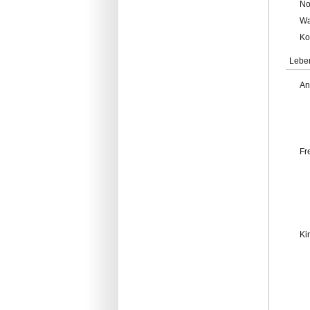
No
Wa
Ko
Lebe
An
Fr
Ki