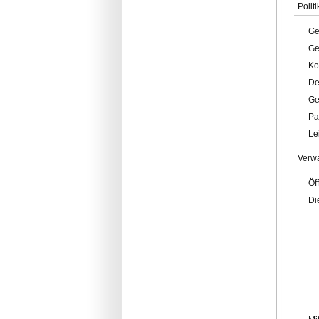
Politi
Ge
Ge
Ko
De
Ge
Pa
Le
Verw
Öf
Di