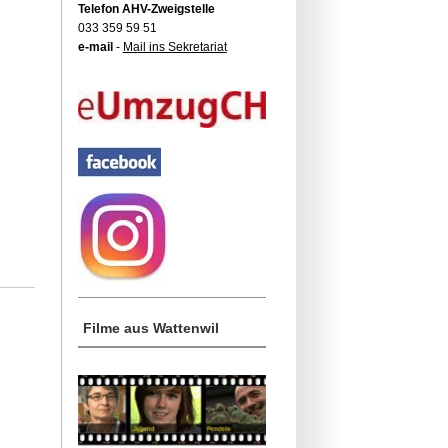
Telefon AHV-Zweigstelle
033 359 59 51
e-mail
-
Mail ins Sekretariat
Filme aus Wattenwil