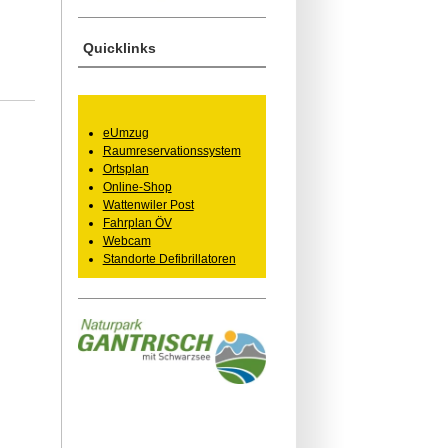
Quicklinks
eUmzug
Raumreservationssystem
Ortsplan
Online-Shop
Wattenwiler Post
Fahrplan ÖV
Webcam
Standorte Defibrillatoren