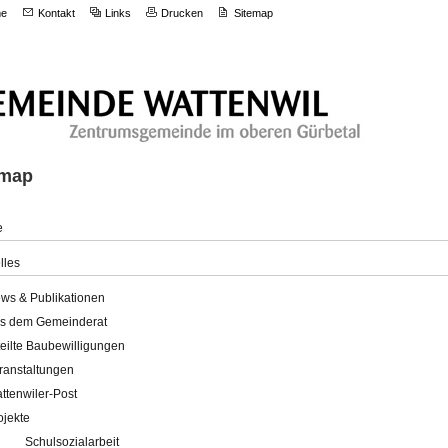
e
Kontakt
Links
Drucken
Sitemap
emap
e
lles
ws & Publikationen
s dem Gemeinderat
teilte Baubewilligungen
ranstaltungen
ttenwiler-Post
ojekte
Schulsozialarbeit