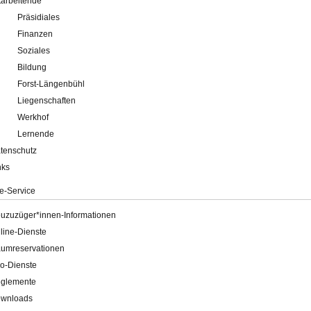
tarbeitende
Präsidiales
Finanzen
Soziales
Bildung
Forst-Längenbühl
Liegenschaften
Werkhof
Lernende
tenschutz
nks
e-Service
uzuzüger*innen-Informationen
line-Dienste
umreservationen
o-Dienste
glemente
wnloads