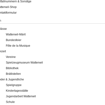
tfallnummern & Sonstige
ttenwil-Shop
ntaktformular
n
lässe
Wattenwil-Märit
Bundesfeier
Fête de la Musique
eizeit
Vereine
Spielzeugmuseum Wattenwil
Bibliothek
Brätlistellen
nder & Jugendliche
Spielgruppe
Kindertagesstätte
Jugendarbeit Wattenwil
Schule