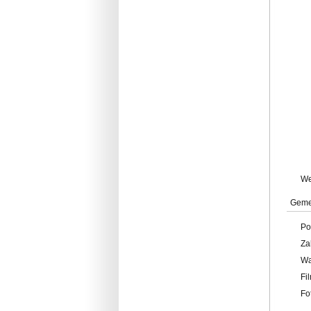
W
Geme
Po
Za
W
Fi
Fo