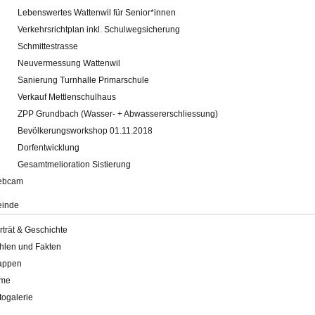
Lebenswertes Wattenwil für Senior*innen
Verkehrsrichtplan inkl. Schulwegsicherung
Schmittestrasse
Neuvermessung Wattenwil
Sanierung Turnhalle Primarschule
Verkauf Mettlenschulhaus
ZPP Grundbach (Wasser- + Abwassererschliessung)
Bevölkerungsworkshop 01.11.2018
Dorfentwicklung
Gesamtmelioration Sistierung
ebcam
inde
rträt & Geschichte
hlen und Fakten
appen
lme
togalerie