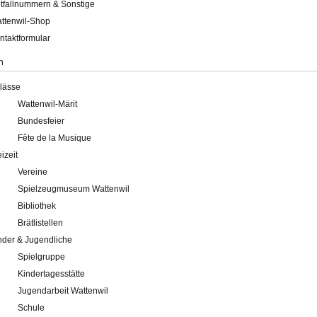
tfallnummern & Sonstige
ttenwil-Shop
ntaktformular
n
lässe
Wattenwil-Märit
Bundesfeier
Fête de la Musique
eizeit
Vereine
Spielzeugmuseum Wattenwil
Bibliothek
Brätlistellen
nder & Jugendliche
Spielgruppe
Kindertagesstätte
Jugendarbeit Wattenwil
Schule