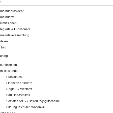
k
meindepräsident
meinderat
mmissionen
legierte & Funktionäre
meindeversammlung
rteien
itbild
altung
fnungszeiten
enstleistungen
Präsidiales
Finanzen / Steuern
Regio BV Westamt
Bau / Infrastruktur
Soziales / AHV / Betreuungsgutscheine
Bildung / Schulen Wattenwil