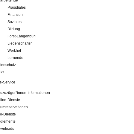
tarbeitende
Präsidiales
Finanzen
Soziales
Bildung
Forst-Längenbühl
Liegenschaften
Werkhof
Lernende
tenschutz
nks
e-Service
uzuzüger*innen-Informationen
line-Dienste
umreservationen
o-Dienste
glemente
wnloads