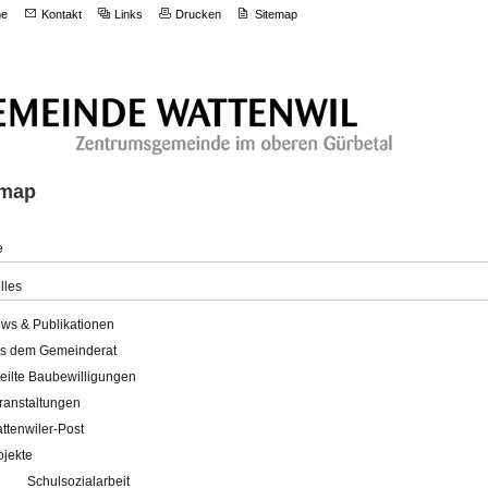
e
Kontakt
Links
Drucken
Sitemap
emap
e
lles
ws & Publikationen
s dem Gemeinderat
teilte Baubewilligungen
ranstaltungen
ttenwiler-Post
ojekte
Schulsozialarbeit