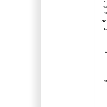
No
Wa
Ko
Lebe
An
Fr
Ki