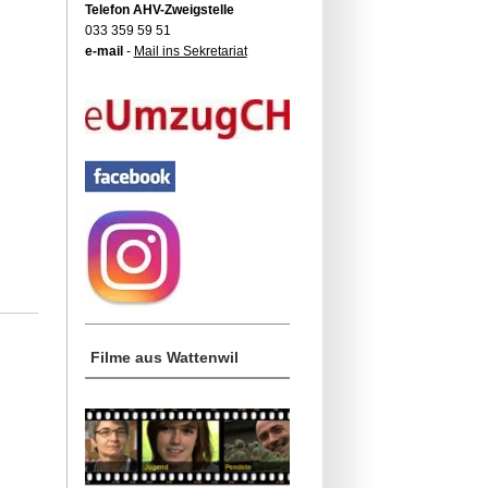
Telefon AHV-Zweigstelle
033 359 59 51
e-mail
-
Mail ins Sekretariat
Filme aus Wattenwil