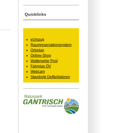
Quicklinks
eUmzug
Raumreservationssystem
Ortsplan
Online-Shop
Wattenwiler Post
Fahrplan ÖV
Webcam
Standorte Defibrillatoren