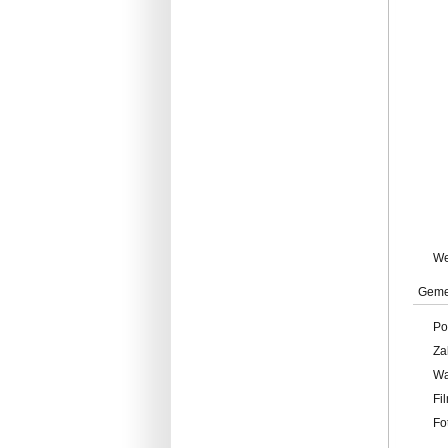
W
Geme
Po
Za
W
Fi
Fo