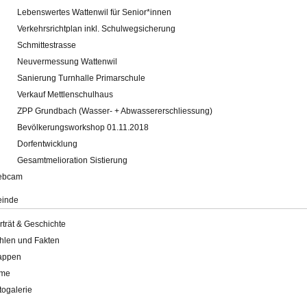
Lebenswertes Wattenwil für Senior*innen
Verkehrsrichtplan inkl. Schulwegsicherung
Schmittestrasse
Neuvermessung Wattenwil
Sanierung Turnhalle Primarschule
Verkauf Mettlenschulhaus
ZPP Grundbach (Wasser- + Abwassererschliessung)
Bevölkerungsworkshop 01.11.2018
Dorfentwicklung
Gesamtmelioration Sistierung
ebcam
inde
rträt & Geschichte
hlen und Fakten
appen
lme
togalerie