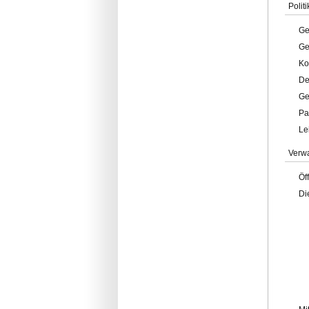
Politi
Ge
Ge
Ko
De
Ge
Pa
Le
Verw
Öf
Di