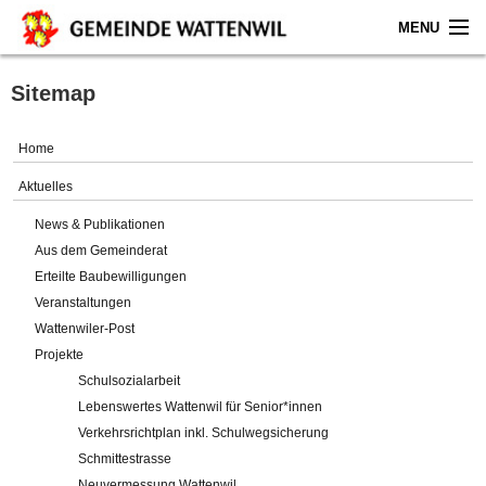
MENU
Home
Sitemap
Aktuelles
Home
Gemeinde
Aktuelles
News & Publikationen
Politik
Aus dem Gemeinderat
Erteilte Baubewilligungen
Verwaltung
Veranstaltungen
Wattenwiler-Post
Online-Service
Projekte
Schulsozialarbeit
Leben
Lebenswertes Wattenwil für Senior*innen
Verkehrsrichtplan inkl. Schulwegsicherung
Impressum
Schmittestrasse
Neuvermessung Wattenwil