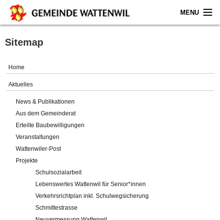
MENU
Home
Sitemap
Aktuelles
Home
Gemeinde
Aktuelles
News & Publikationen
Politik
Aus dem Gemeinderat
Erteilte Baubewilligungen
Verwaltung
Veranstaltungen
Wattenwiler-Post
Online-Service
Projekte
Schulsozialarbeit
Leben
Lebenswertes Wattenwil für Senior*innen
Verkehrsrichtplan inkl. Schulwegsicherung
Impressum
Schmittestrasse
Neuvermessung Wattenwil