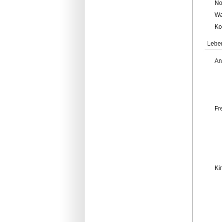
No
Wa
Ko
Lebe
An
Fr
Ki