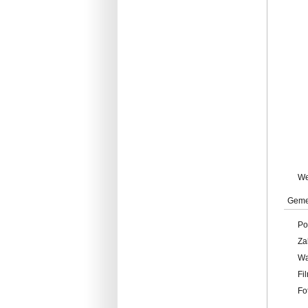
W
Geme
Po
Za
W
Fi
Fo