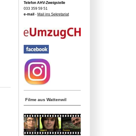
Telefon AHV-Zweigstelle
033 359 59 51
e-mail
-
Mail ins Sekretariat
Filme aus Wattenwil