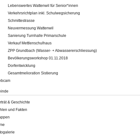
Lebenswertes Wattenwil für Senior*innen
Verkehrsrichtplan inkl. Schulwegsicherung
Schmittestrasse
Neuvermessung Wattenwil
Sanierung Turnhalle Primarschule
Verkauf Mettlenschulhaus
ZPP Grundbach (Wasser- + Abwassererschliessung)
Bevölkerungsworkshop 01.11.2018
Dorfentwicklung
Gesamtmelioration Sistierung
ebcam
inde
rträt & Geschichte
hlen und Fakten
appen
lme
togalerie