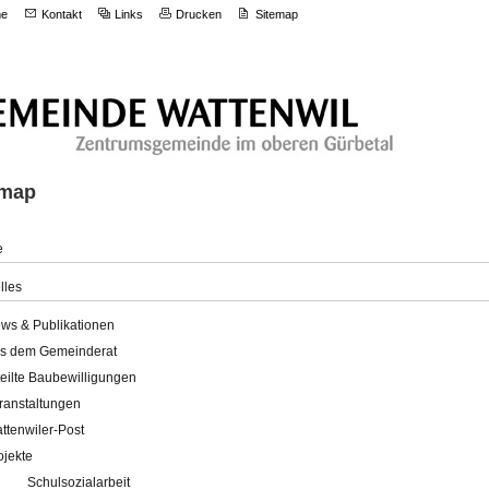
e
Kontakt
Links
Drucken
Sitemap
emap
e
lles
ws & Publikationen
s dem Gemeinderat
teilte Baubewilligungen
ranstaltungen
ttenwiler-Post
ojekte
Schulsozialarbeit