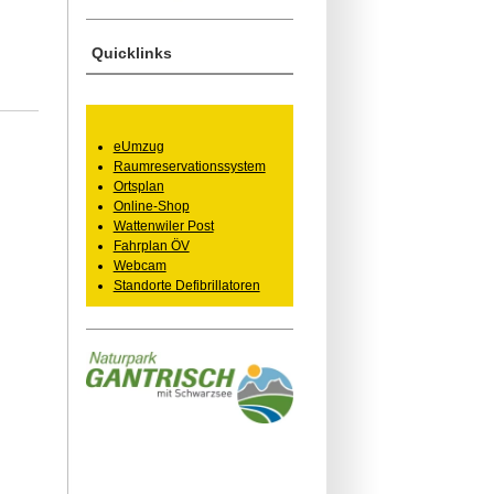
Quicklinks
eUmzug
Raumreservationssystem
Ortsplan
Online-Shop
Wattenwiler Post
Fahrplan ÖV
Webcam
Standorte Defibrillatoren