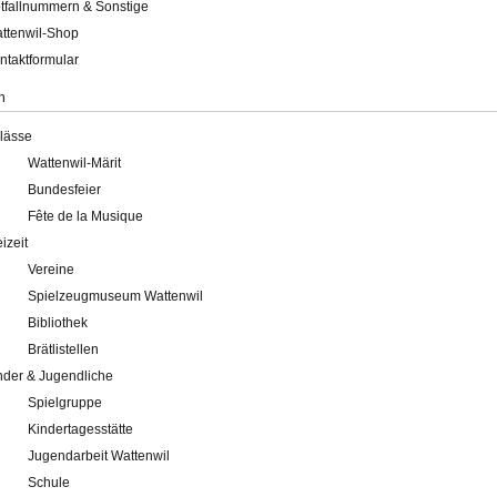
tfallnummern & Sonstige
ttenwil-Shop
ntaktformular
n
lässe
Wattenwil-Märit
Bundesfeier
Fête de la Musique
eizeit
Vereine
Spielzeugmuseum Wattenwil
Bibliothek
Brätlistellen
nder & Jugendliche
Spielgruppe
Kindertagesstätte
Jugendarbeit Wattenwil
Schule