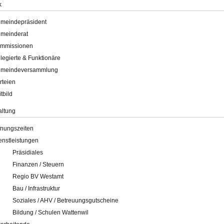
k
meindepräsident
meinderat
mmissionen
legierte & Funktionäre
meindeversammlung
rteien
itbild
altung
fnungszeiten
enstleistungen
Präsidiales
Finanzen / Steuern
Regio BV Westamt
Bau / Infrastruktur
Soziales / AHV / Betreuungsgutscheine
Bildung / Schulen Wattenwil