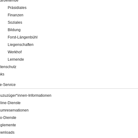
tarbeitende
Präsidiales
Finanzen
Soziales
Bildung
Forst-Längenbühl
Liegenschaften
Werkhof
Lernende
tenschutz
nks
e-Service
uzuzüger*innen-Informationen
line-Dienste
umreservationen
o-Dienste
glemente
wnloads