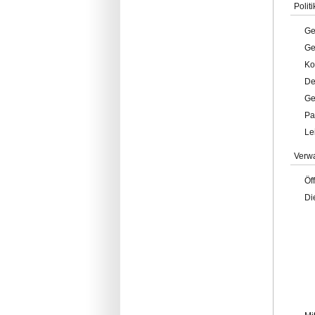
Politi
Ge
Ge
Ko
De
Ge
Pa
Le
Verw
Öf
Di