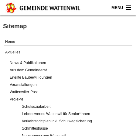
MENU
Home
Sitemap
Aktuelles
Home
Gemeinde
Aktuelles
News & Publikationen
Politik
Aus dem Gemeinderat
Erteilte Baubewilligungen
Verwaltung
Veranstaltungen
Wattenwiler-Post
Online-Service
Projekte
Schulsozialarbeit
Leben
Lebenswertes Wattenwil für Senior*innen
Verkehrsrichtplan inkl. Schulwegsicherung
Impressum
Schmittestrasse
Neuvermessung Wattenwil