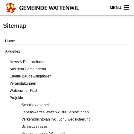
MENU
Home
Sitemap
Aktuelles
Home
Gemeinde
Aktuelles
News & Publikationen
Politik
Aus dem Gemeinderat
Erteilte Baubewilligungen
Verwaltung
Veranstaltungen
Wattenwiler-Post
Online-Service
Projekte
Schulsozialarbeit
Leben
Lebenswertes Wattenwil für Senior*innen
Verkehrsrichtplan inkl. Schulwegsicherung
Impressum
Schmittestrasse
Neuvermessung Wattenwil