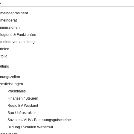
k
meindepräsident
meinderat
mmissionen
legierte & Funktionäre
meindeversammlung
rteien
itbild
altung
fnungszeiten
enstleistungen
Präsidiales
Finanzen / Steuern
Regio BV Westamt
Bau / Infrastruktur
Soziales / AHV / Betreuungsgutscheine
Bildung / Schulen Wattenwil