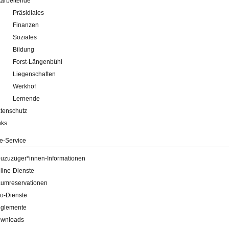
tarbeitende
Präsidiales
Finanzen
Soziales
Bildung
Forst-Längenbühl
Liegenschaften
Werkhof
Lernende
tenschutz
nks
e-Service
uzuzüger*innen-Informationen
line-Dienste
umreservationen
o-Dienste
glemente
wnloads