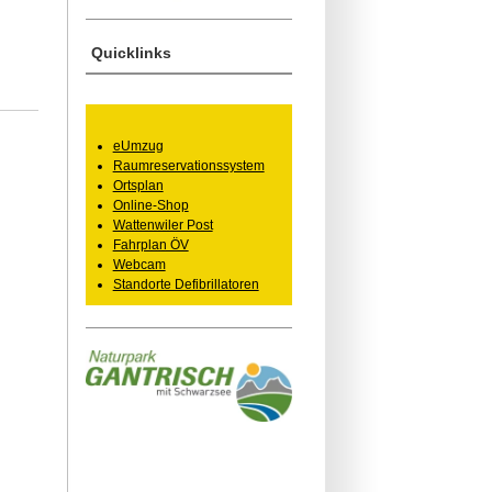
Quicklinks
eUmzug
Raumreservationssystem
Ortsplan
Online-Shop
Wattenwiler Post
Fahrplan ÖV
Webcam
Standorte Defibrillatoren