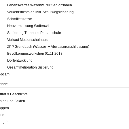
Lebenswertes Wattenwil für Senior*innen
Verkehrsrichtplan inkl. Schulwegsicherung
Schmittestrasse
Neuvermessung Wattenwil
Sanierung Turnhalle Primarschule
Verkauf Mettlenschulhaus
ZPP Grundbach (Wasser- + Abwassererschliessung)
Bevölkerungsworkshop 01.11.2018
Dorfentwicklung
Gesamtmelioration Sistierung
ebcam
inde
rträt & Geschichte
hlen und Fakten
appen
lme
togalerie