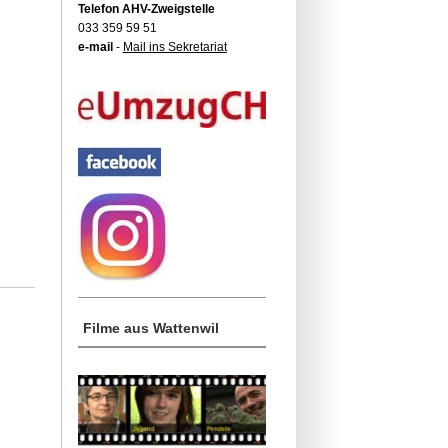
Telefon AHV-Zweigstelle
033 359 59 51
e-mail
-
Mail ins Sekretariat
Filme aus Wattenwil