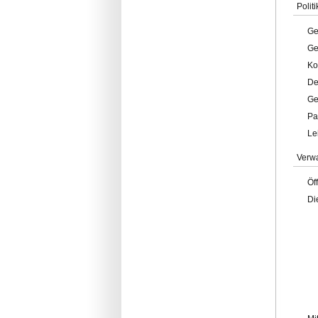
Politi
Ge
Ge
Ko
De
Ge
Pa
Le
Verw
Öf
Di