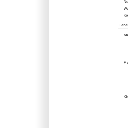
No
Wa
Ko
Lebe
An
Fr
Ki