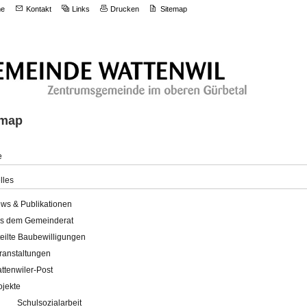
e
Kontakt
Links
Drucken
Sitemap
emap
e
lles
ws & Publikationen
s dem Gemeinderat
teilte Baubewilligungen
ranstaltungen
ttenwiler-Post
ojekte
Schulsozialarbeit