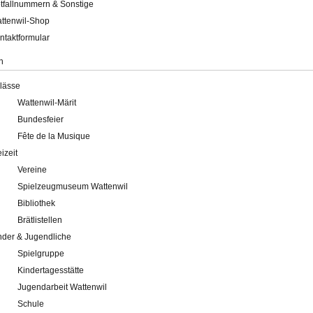
tfallnummern & Sonstige
ttenwil-Shop
ntaktformular
n
lässe
Wattenwil-Märit
Bundesfeier
Fête de la Musique
eizeit
Vereine
Spielzeugmuseum Wattenwil
Bibliothek
Brätlistellen
nder & Jugendliche
Spielgruppe
Kindertagesstätte
Jugendarbeit Wattenwil
Schule