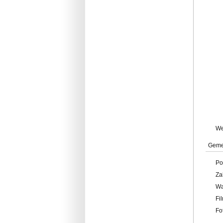
W
Geme
Po
Za
W
Fi
Fo