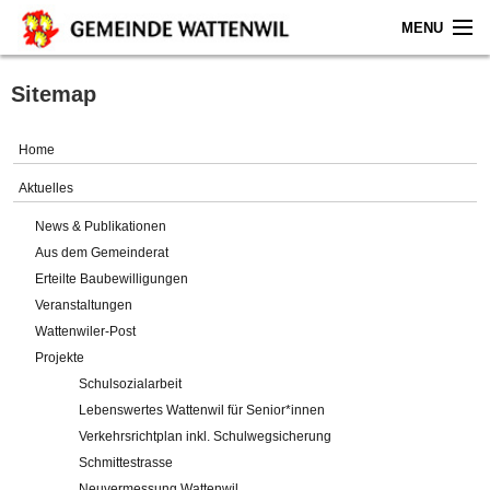
MENU
Home
Sitemap
Aktuelles
Home
Gemeinde
Aktuelles
News & Publikationen
Politik
Aus dem Gemeinderat
Erteilte Baubewilligungen
Verwaltung
Veranstaltungen
Wattenwiler-Post
Online-Service
Projekte
Schulsozialarbeit
Leben
Lebenswertes Wattenwil für Senior*innen
Verkehrsrichtplan inkl. Schulwegsicherung
Impressum
Schmittestrasse
Neuvermessung Wattenwil