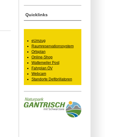
Quicklinks
eUmzug
Raumreservationssystem
Ortsplan
Online-Shop
Wattenwiler Post
Fahrplan ÖV
Webcam
Standorte Defibrillatoren