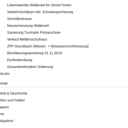
Lebenswertes Wattenwil für Senior*innen
Verkehrsrichtplan inkl. Schulwegsicherung
Schmittestrasse
Neuvermessung Wattenwil
Sanierung Turnhalle Primarschule
Verkauf Mettlenschulhaus
ZPP Grundbach (Wasser- + Abwassererschliessung)
Bevölkerungsworkshop 01.11.2018
Dorfentwicklung
Gesamtmelioration Sistierung
ebcam
inde
rträt & Geschichte
hlen und Fakten
appen
lme
togalerie