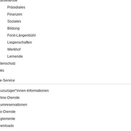
tarbeitende
Präsidiales
Finanzen
Soziales
Bildung
Forst-Längenbühl
Liegenschaften
Werkhof
Lernende
tenschutz
nks
e-Service
uzuzüger*innen-Informationen
line-Dienste
umreservationen
o-Dienste
glemente
wnloads