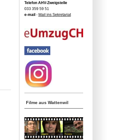
Telefon AHV-Zweigstelle
033 359 59 51
e-mail
-
Mail ins Sekretariat
Filme aus Wattenwil