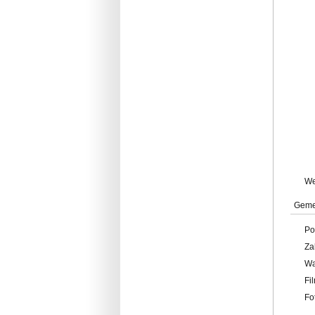
W
Geme
Po
Za
W
Fi
Fo