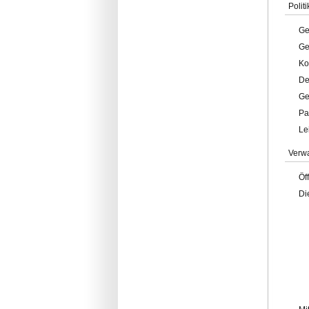
Politi
Ge
Ge
Ko
De
Ge
Pa
Le
Verw
Öf
Di