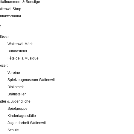
tfallnummern & Sonstige
ttenwil-Shop
ntaktformular
n
lässe
Wattenwil-Märit
Bundesfeier
Fête de la Musique
eizeit
Vereine
Spielzeugmuseum Wattenwil
Bibliothek
Brätlistellen
nder & Jugendliche
Spielgruppe
Kindertagesstätte
Jugendarbeit Wattenwil
Schule