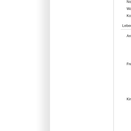
No
Wa
Ko
Lebe
An
Fr
Ki