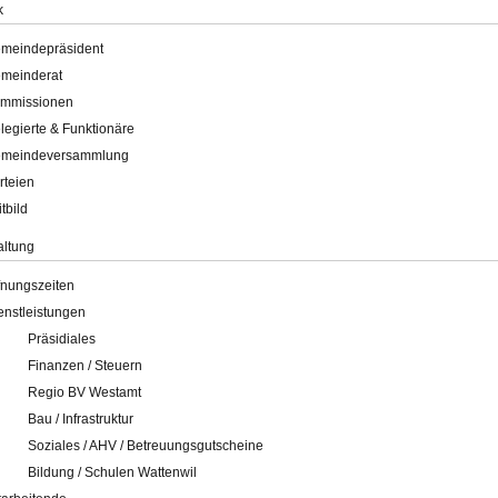
k
meindepräsident
meinderat
mmissionen
legierte & Funktionäre
meindeversammlung
rteien
itbild
altung
fnungszeiten
enstleistungen
Präsidiales
Finanzen / Steuern
Regio BV Westamt
Bau / Infrastruktur
Soziales / AHV / Betreuungsgutscheine
Bildung / Schulen Wattenwil