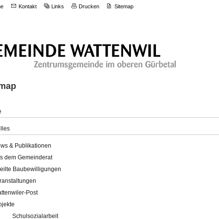
e
Kontakt
Links
Drucken
Sitemap
emap
e
lles
ws & Publikationen
s dem Gemeinderat
teilte Baubewilligungen
ranstaltungen
ttenwiler-Post
ojekte
Schulsozialarbeit